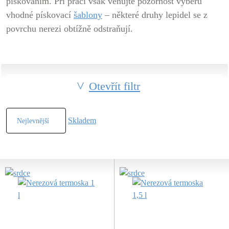
pískováním. Při práci však věnujte pozornost výběru
vhodné pískovací
šablony
– některé druhy lepidel se z
povrchu nerezi obtížně odstraňují.
Otevřít filtr
Skladem