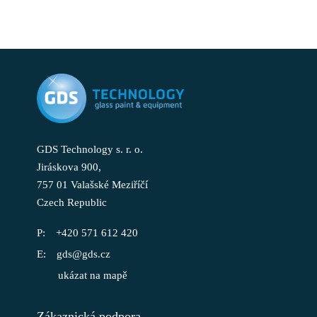
GDS Technology s. r. o.
Jiráskova 900,
757 01 Valašské Meziříčí
Czech Republic
+420 571 612 420
gds@gds.cz
ukázat na mapě
Zákaznická podpora