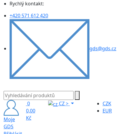
Rychlý kontakt:
+420 571 612 420
gds@gds.cz
0
CZ
>
CZK
0,00
EUR
Kč
Moje
GDS
Přihlásit