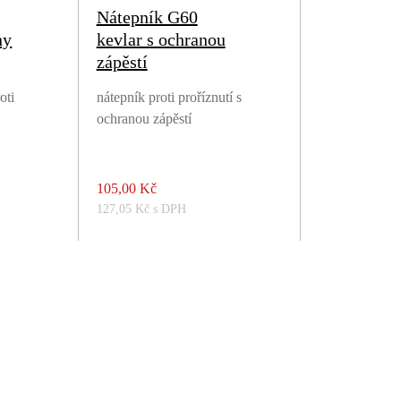
Nátepník G60
ny
kevlar s ochranou
zápěstí
oti
nátepník proti proříznutí s
ochranou zápěstí
105,00 Kč
127,05 Kč s DPH