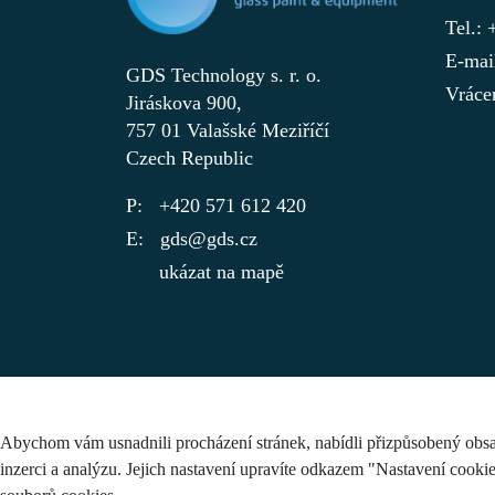
Tel.:
E-mai
GDS Technology s. r. o.
Vráce
Jiráskova 900,
757 01 Valašské Meziříčí
Czech Republic
+420 571 612 420
gds@gds.cz
ukázat na mapě
Abychom vám usnadnili procházení stránek, nabídli přizpůsobený obsa
inzerci a analýzu. Jejich nastavení upravíte odkazem "Nastavení cooki