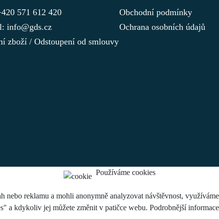
 +420 571 612 420
Obchodní podmínky
l: info@gds.cz
Ochrana osobních údajů
ní zboží / Odstoupení od smlouvy
Používáme cookies
h nebo reklamu a mohli anonymně analyzovat návštěvnost, využíváme so
es" a kdykoliv jej můžete změnit v patičce webu. Podrobnější informac