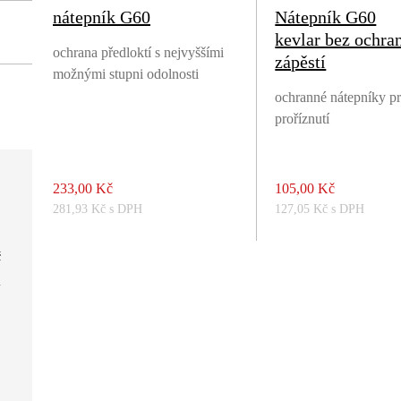
nátepník G60
Nátepník G60
kevlar bez ochra
ochrana předloktí s nejvyššími
zápěstí
možnými stupni odolnosti
ochranné nátepníky pr
proříznutí
233,00 Kč
105,00 Kč
281,93 Kč s DPH
127,05 Kč s DPH
č