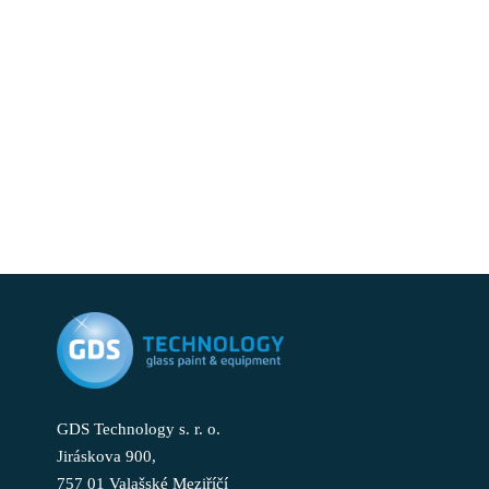
GDS Technology s. r. o.
Jiráskova 900,
757 01 Valašské Meziříčí