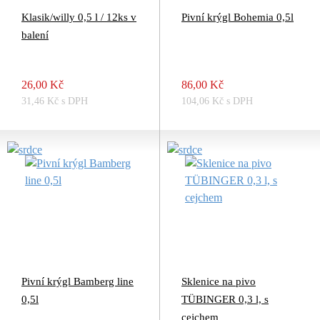
Klasik/willy 0,5 l / 12ks v
Pivní krýgl Bohemia 0,5l
balení
26,00 Kč
86,00 Kč
31,46 Kč s DPH
104,06 Kč s DPH
Pivní krýgl Bamberg line
Sklenice na pivo
0,5l
TÜBINGER 0,3 l, s
cejchem