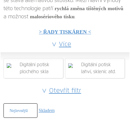
se stává alternativou sítotisku. Mezi hlavní výhody
rychlá změna tištěných motivů
této technologie patří
malosériového tisku
a možnost
.
> ŘADY TISKÁREN <
Více
Digitální potisk
Digitální potisk
plochého skla
lahví, sklenic atd.
Otevřít filtr
Skladem