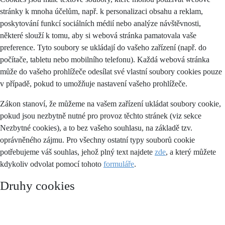
stránky k mnoha účelům, např. k personalizaci obsahu a reklam,
poskytování funkcí sociálních médií nebo analýze návštěvnosti,
některé slouží k tomu, aby si webová stránka pamatovala vaše
preference. Tyto soubory se ukládají do vašeho zařízení (např. do
počítače, tabletu nebo mobilního telefonu). Každá webová stránka
může do vašeho prohlížeče odesílat své vlastní soubory cookies pouze
v případě, pokud to umožňuje nastavení vašeho prohlížeče.
Zákon stanoví, že můžeme na vašem zařízení ukládat soubory cookie,
pokud jsou nezbytně nutné pro provoz těchto stránek (viz sekce
Nezbytné cookies), a to bez vašeho souhlasu, na základě tzv.
oprávněného zájmu. Pro všechny ostatní typy souborů cookie
potřebujeme váš souhlas, jehož plný text najdete
zde
, a který můžete
kdykoliv odvolat pomocí tohoto
formuláře
.
Druhy cookies
Cookies se dělí podle účelu, k jakému jsou využívány a ta takto:
Nezbytné (technické)