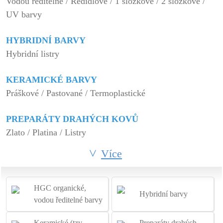
Vodou ředitelné / Ředidlové / 1 složkové / 2 složkové /
UV barvy
HYBRIDNÍ BARVY
Hybridní listry
KERAMICKÉ BARVY
Práškové / Pastované / Termoplastické
PREPARÁTY DRAHÝCH KOVŮ
Zlato / Platina / Listry
Více
HGC organické,
Hybridní barvy
vodou ředitelné barvy
Keramické (tzv.
Preparáty drahých