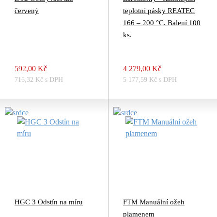
červený
teplotní pásky REATEC
166 – 200 °C. Balení 100
ks.
592,00 Kč
4 279,00 Kč
716,32 Kč s DPH
5 177,59 Kč s DPH
HGC 3 Odstín na míru
FTM Manuální ožeh
plamenem