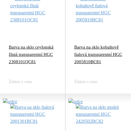
Barva na sklo ceylonská
Barva na sklo kobaltově
žlutá transparentní HGC
fialová transparentní HGC
2308101QC81
2005810BC81
Žádost o cenu
Žádost o cenu