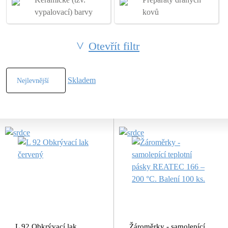
vypalovací) barvy
kovů
Otevřít filtr
Skladem
L 92 Obkrývací lak
Žároměrky - samolepící