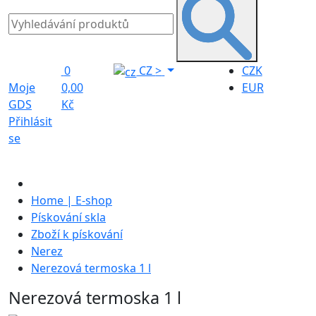
0
CZ
>
CZK
Moje
0,00
EUR
GDS
Kč
Přihlásit
se
Home | E-shop
Pískování skla
Zboží k pískování
Nerez
Nerezová termoska 1 l
Nerezová termoska 1 l