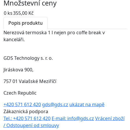
Množstevní ceny
0 ks
355,00 Kč
Popis produktu
Nerezová termoska 1 l nejen pro coffe break v
kanceláři.
GDS Technology s. r. o.
Jiráskova 900,
757 01 Valašské Meziříčí
Czech Republic
+420 571 612 420
gds@gds.cz
ukázat na mapě
Zákaznická podpora
Tel.: +420 571 612 420
E-mail: info@gds.cz
Vrácení zboží
/ Odstoupení od smlouvy