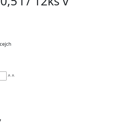
 0,5 l / 12ks v
 cejch
^
^
y