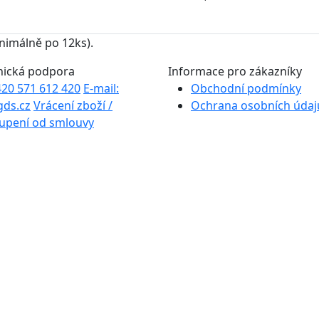
minimálně po 12ks).
nická podpora
Informace pro zákazníky
+420 571 612 420
E-mail:
Obchodní podmínky
gds.cz
Vrácení zboží /
Ochrana osobních údaj
upení od smlouvy