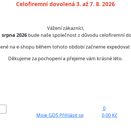
Celofiremní dovolená 3. až 7. 8. 2026
Vážení zákazníci,
7. srpna 2026
bude naše společnost z důvodu celofiremní do
řené na e-shopu během tohoto období začneme expedovat
Děkujeme za pochopení a přejeme vám krásné léto.
0
Moje GDS
Přihlásit se
0,00 Kč