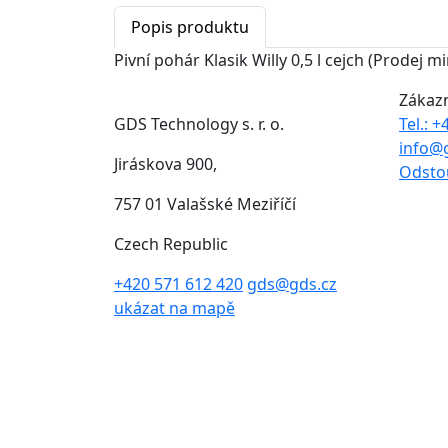
Popis produktu
Pivní pohár Klasik Willy 0,5 l cejch (Prodej 
Zákaz
GDS Technology s. r. o.
Tel.: 
info@
Jiráskova 900,
Odsto
757 01 Valašské Meziříčí
Czech Republic
+420 571 612 420
gds@gds.cz
ukázat na mapě