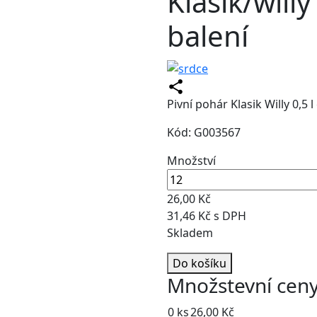
Klasik/willy
balení
Pivní pohár Klasik Willy 0,5 l
Kód: G003567
Množství
26,00 Kč
31,46 Kč s DPH
Skladem
Do košíku
Množstevní cen
0 ks
26,00 Kč