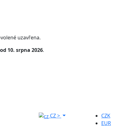
volené uzavřena.
od 10. srpna 2026
.
CZ
>
CZK
EUR