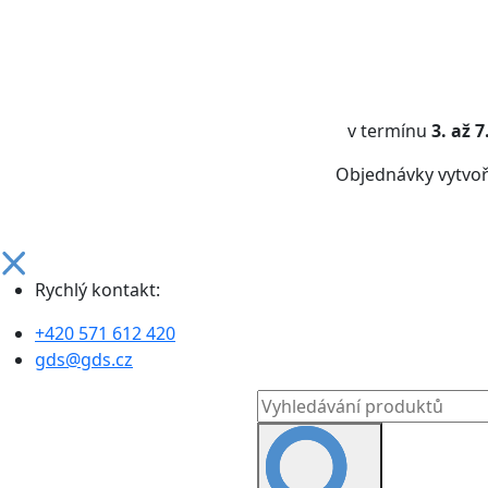
v termínu
3. až 
Objednávky vytvo
Rychlý kontakt:
+420 571 612 420
gds@gds.cz