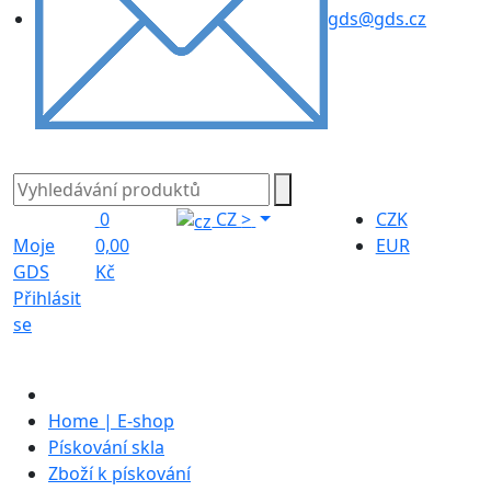
gds@gds.cz
0
CZ
>
CZK
Moje
0,00
EUR
GDS
Kč
Přihlásit
se
Home | E-shop
Pískování skla
Zboží k pískování