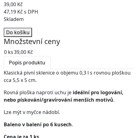
39,00 Kč
47,19 Kč s DPH
Skladem
Do košíku
Množstevní ceny
0 ks
39,00 Kč
Popis produktu
Klasická pivní sklenice o objemu 0,3 l s rovnou ploškou
cca 5,5 x 5 cm.
Rovná ploška naproti uchu je
ideální pro logování,
nebo pískování/gravírování menších motivů
.
Lze mýt v myčce nádobí.
Baleno v balení po 6 kusech
.
Cena je za 1 ks
.