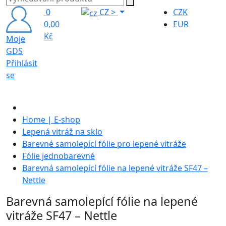
0
CZ
>
CZK
0,00
EUR
Kč
Moje
GDS
Přihlásit
se
Home | E-shop
Lepená vitráž na sklo
Barevné samolepící fólie pro lepené vitráže
Fólie jednobarevné
Barevná samolepící fólie na lepené vitráže SF47 –
Nettle
Barevná samolepící fólie na lepené
vitráže SF47 – Nettle