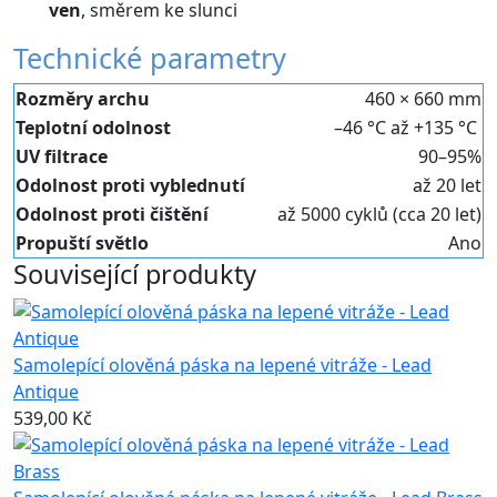
ven
, směrem ke slunci
Technické parametry
Rozměry archu
460 × 660 mm
Teplotní odolnost
–46 °C až +135 °C
UV filtrace
90–95%
Odolnost proti vyblednutí
až 20 let
Odolnost proti čištění
až 5000 cyklů (cca 20 let)
Propuští světlo
Ano
Související produkty
Samolepící olověná páska na lepené vitráže - Lead
Antique
539,00 Kč