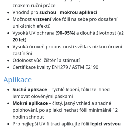
znakem ruční práce
Vhodná pro
suchou
i
mokrou aplikaci
Možnost
vrstvení
více fólií na sebe pro dosažení
unikátních efektů
Vysoká UV ochrana (
90–95%
) a dlouhá životnost (až
20 let
)
Vysoká úroveň propustnosti světla s nízkou úrovní
zastínění
Odolnost vůči čištění a stárnutí
Certifikace kvality EN1279 / ASTM E2190
Aplikace
Suchá aplikace
– rychlé lepení, fólii lze ihned
lemovat olověnými páskami
Mokrá aplikace
– čistý, jasný vzhled a snadné
polohování, po apliakci nechat fólii minimálně 12
hodin schnout
Pro nejlepší UV filtraci aplikujte fólii
lepící vrstvou