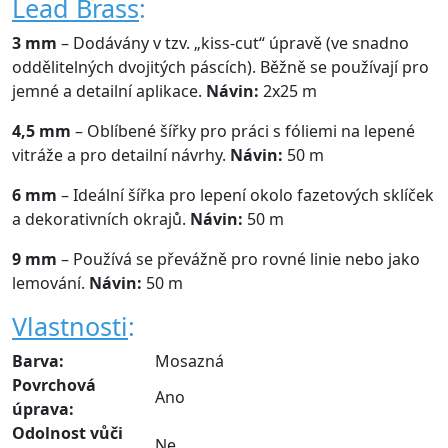
Lead Brass
:
3 mm
– Dodávány v tzv. „kiss-cut“ úpravě (ve snadno
oddělitelných dvojitých páscích). Běžně se používají pro
jemné a detailní aplikace.
Návin:
2x25 m
4,5 mm
– Oblíbené šířky pro práci s fóliemi na lepené
vitráže a pro detailní návrhy.
Návin:
50 m
6 mm
– Ideální šířka pro lepení okolo fazetových sklíček
a dekorativních okrajů.
Návin:
50 m
9 mm
– Používá se převážně pro rovné linie nebo jako
lemování.
Návin:
50 m
Vlastnosti
:
Barva:
Mosazná
Povrchová
Ano
úprava:
Odolnost vůči
Ne