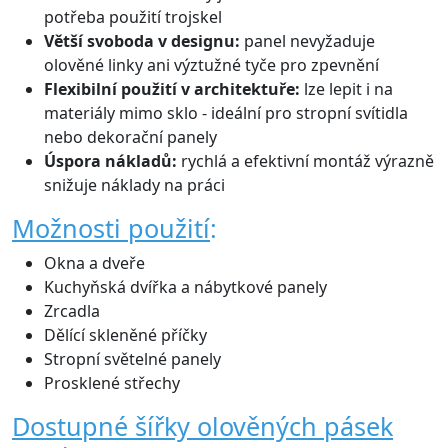
potřeba použití trojskel
Větší svoboda v designu:
panel nevyžaduje
olověné linky ani výztužné tyče pro zpevnění
Flexibilní použití v architektuře:
lze lepit i na
materiály mimo sklo - ideální pro stropní svítidla
nebo dekorační panely
Úspora nákladů:
rychlá a efektivní montáž výrazně
snižuje náklady na práci
Možnosti použití
:
Okna a dveře
Kuchyňská dvířka a nábytkové panely
Zrcadla
Dělící skleněné příčky
Stropní světelné panely
Prosklené střechy
Dostupné šířky olověných pásek