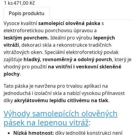
1 ks
471,00 Kč
Popis produktu
Vysoce kvalitní
samolepicí olověná páska
s
elektroforetickou povrchovou úpravou a
lesklým povrchem.
Ideální pro výrobu
lepených
vitráží
, dekoraci skla a rekonstrukce tradičních
vitrážových oken. Speciální elektroforetický povlak
zajišťuje
hladký, rovnoměrný a odolný povrch
, který je
vhodný pro použití
na vnitřní i venkovní skleněné
plochy
.
Tato páska je navržena pro trvalou aplikaci na
jednoduchá i izolační skla a nabízí vysokou přilnavost
díky
akrylátovému lepidlu citlivému na tlak
.
Výhody samolepících olověných
pásek na lepenou vitráž
:
Nízká hmotnost:
díky jednolité konstrukci není