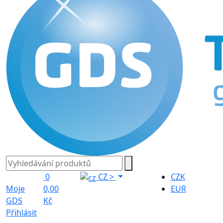
0
CZ
>
CZK
Moje
0,00
EUR
GDS
Kč
Přihlásit