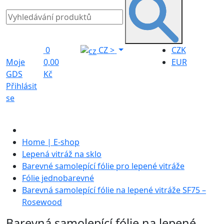
0
CZ
>
CZK
Moje
0,00
EUR
GDS
Kč
Přihlásit
se
Home | E-shop
Lepená vitráž na sklo
Barevné samolepící fólie pro lepené vitráže
Fólie jednobarevné
Barevná samolepící fólie na lepené vitráže SF75 –
Rosewood
Barevná samolepící fólie na lepené