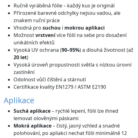
Ručně vyráběná fólie – každý kus je originál
Přirozené barevné odchylky nejsou vadou, ale
znakem ruční práce
Vhodná pro
suchou
i
mokrou aplikaci
Možnost
vrstvení
více fólií na sebe pro dosažení
unikátních efektů
Vysoká UV ochrana (
90–95%
) a dlouhá životnost (až
20 let
)
Vysoká úroveň propustnosti světla s nízkou úrovní
zastínění
Odolnost vůči čištění a stárnutí
Certifikace kvality EN1279 / ASTM E2190
Aplikace
Suchá aplikace
– rychlé lepení, fólii lze ihned
lemovat olověnými páskami
Mokrá aplikace
– čistý, jasný vzhled a snadné
polohování, po apliakci nechat fólii minimálně 12