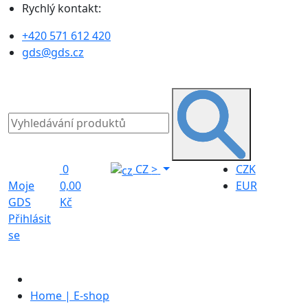
Rychlý kontakt:
+420 571 612 420
gds@gds.cz
0
CZ
>
CZK
Moje
0,00
EUR
GDS
Kč
Přihlásit
se
Home | E-shop