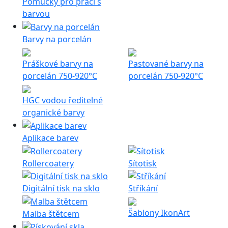
Pomůcky pro práci s
barvou
Barvy na porcelán
Práškové barvy na
Pastované barvy na
porcelán 750-920°C
porcelán 750-920°C
HGC vodou ředitelné
organické barvy
Aplikace barev
Rollercoatery
Sítotisk
Digitální tisk na sklo
Stříkání
Šablony IkonArt
Malba štětcem