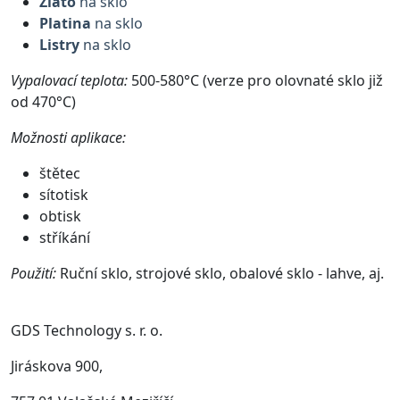
Zlato
na sklo
Platina
na sklo
Listry
na sklo
Vypalovací teplota:
500-580°C (verze pro olovnaté sklo již
od 470°C)
Možnosti aplikace:
štětec
sítotisk
obtisk
stříkání
Použití:
Ruční sklo, strojové sklo, obalové sklo - lahve, aj.
GDS Technology s. r. o.
Jiráskova 900,