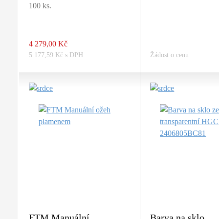
100 ks.
4 279,00 Kč
5 177,59 Kč s DPH
Žádost o cenu
FTM Manuální
Barva na sklo