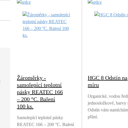
Žároměrky -
HGC 8 Odstín na
č
samolepící teplotní
míru
pásky REATEC 166
Organické, vodou ředi
– 200 °C. Balení
jednosložkové, barvy 
100 ks.
Odstín vám namíchám
přání.
Samolepící teplotní pásky
REATEC 166 – 200 °C. Balení