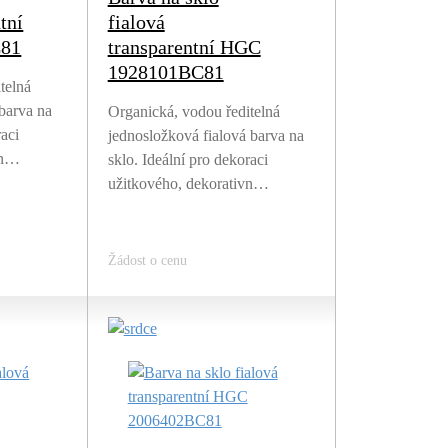
tní
fialová
81
transparentní HGC
1928101BC81
telná
barva na
Organická, vodou ředitelná
raci
jednosložková fialová barva na
vn…
sklo. Ideální pro dekoraci
užitkového, dekorativn…
Žádost o cenu