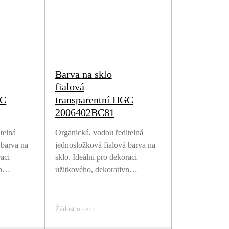
Barva na sklo
fialová
GC
transparentní HGC
2006402BC81
telná
Organická, vodou ředitelná
 barva na
jednosložková fialová barva na
raci
sklo. Ideální pro dekoraci
vn…
užitkového, dekorativn…
Žádost o cenu