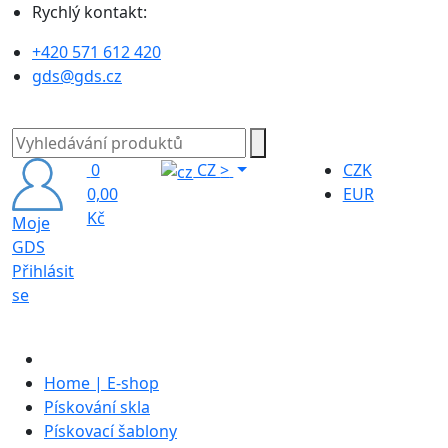
Rychlý kontakt:
+420 571 612 420
gds@gds.cz
0
CZ
>
CZK
0,00
EUR
Kč
Moje
GDS
Přihlásit
se
Home | E-shop
Pískování skla
Pískovací šablony