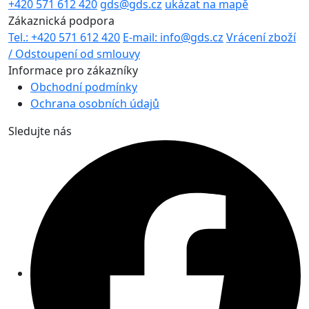
+420 571 612 420
gds@gds.cz
ukázat na mapě
Zákaznická podpora
Tel.: +420 571 612 420
E-mail: info@gds.cz
Vrácení zboží
/ Odstoupení od smlouvy
Informace pro zákazníky
Obchodní podmínky
Ochrana osobních údajů
Sledujte nás