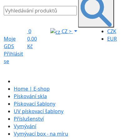
0
CZ
>
CZK
Moje
0,00
EUR
GDS
Kč
Přihlásit
se
Home | E-shop
Pískování skla
Pískovací šablony
UV pískovací šablony
Příslušenství
Vymývání
Vymývací box - na míru