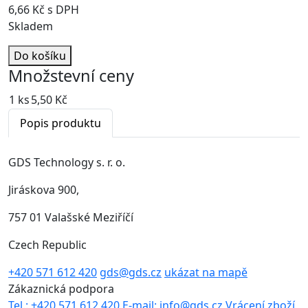
6,66 Kč s DPH
Skladem
Do košíku
Množstevní ceny
1 ks
5,50 Kč
Popis produktu
GDS Technology s. r. o.
Jiráskova 900,
757 01 Valašské Meziříčí
Czech Republic
+420 571 612 420
gds@gds.cz
ukázat na mapě
Zákaznická podpora
Tel.: +420 571 612 420
E-mail: info@gds.cz
Vrácení zboží