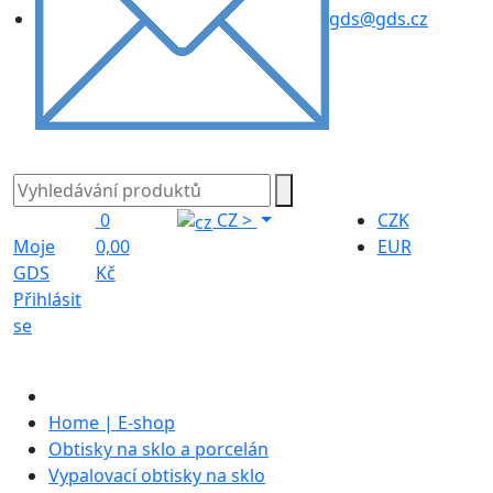
gds@gds.cz
0
CZ
>
CZK
Moje
0,00
EUR
GDS
Kč
Přihlásit
se
Home | E-shop
Obtisky na sklo a porcelán
Vypalovací obtisky na sklo