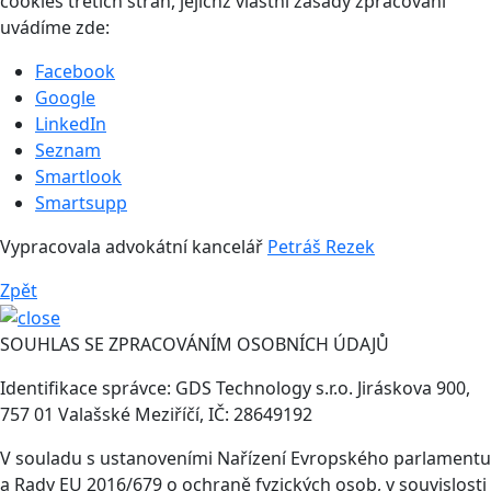
cookies třetích stran, jejichž vlastní zásady zpracování
uvádíme zde:
Facebook
Google
LinkedIn
Seznam
Smartlook
Smartsupp
Vypracovala advokátní kancelář
Petráš Rezek
Zpět
SOUHLAS SE ZPRACOVÁNÍM OSOBNÍCH ÚDAJŮ
Identifikace správce: GDS Technology s.r.o. Jiráskova 900,
757 01 Valašské Meziříčí, IČ: 28649192
V souladu s ustanoveními Nařízení Evropského parlamentu
a Rady EU 2016/679 o ochraně fyzických osob, v souvislosti