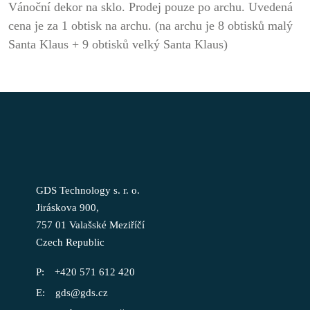
Vánoční dekor na sklo. Prodej pouze po archu. Uvedená
cena je za 1 obtisk na archu. (na archu je 8 obtisků malý
Santa Klaus + 9 obtisků velký Santa Klaus)
GDS Technology s. r. o.
Jiráskova 900,
757 01 Valašské Meziříčí
Czech Republic
+420 571 612 420
gds@gds.cz