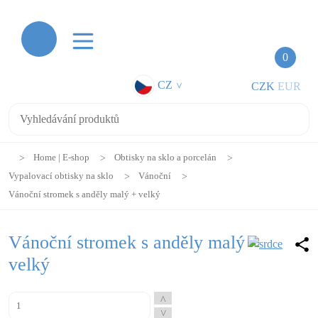
0
CZ
CZK
EUR
>
Home | E-shop
Obtisky na sklo a porcelán
Vypalovací obtisky na sklo
Vánoční
Vánoční stromek s anděly malý + velký
Vánoční stromek s anděly malý +
velký
^
^