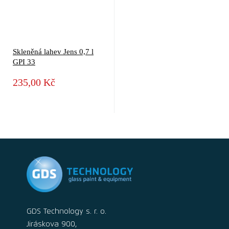
Skleněná lahev Jens 0,7 l
GPI 33
235,00 Kč
GDS Technology s. r. o.
Jiráskova 900,