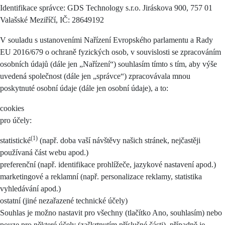
Identifikace správce: GDS Technology s.r.o. Jiráskova 900, 757 01
Valašské Meziříčí, IČ: 28649192
V souladu s ustanoveními Nařízení Evropského parlamentu a Rady
EU 2016/679 o ochraně fyzických osob, v souvislosti se zpracováním
osobních údajů (dále jen „Nařízení“) souhlasím tímto s tím, aby výše
uvedená společnost (dále jen „správce“) zpracovávala mnou
poskytnuté osobní údaje (dále jen osobní údaje), a to:
cookies
pro účely:
(1)
statistické
(např. doba vaší návštěvy našich stránek, nejčastěji
používaná část webu apod.)
preferenční (např. identifikace prohlížeče, jazykové nastavení apod.)
marketingové a reklamní (např. personalizace reklamy, statistika
vyhledávání apod.)
ostatní (jiné nezařazené technické účely)
Souhlas je možno nastavit pro všechny (tlačítko Ano, souhlasím) nebo
pouze pro některé účely (zaškrtnutím příslušné části), případně je