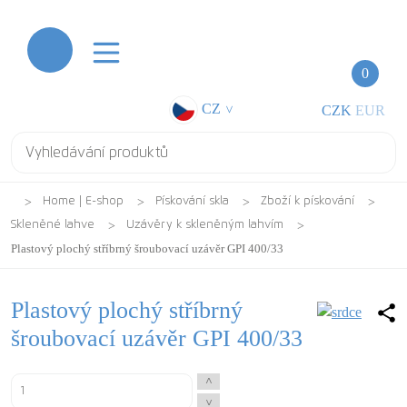
0
CZ
CZK
EUR
>
Home | E-shop
Pískování skla
Zboží k pískování
Skleněné lahve
Uzávěry k skleněným lahvím
Plastový plochý stříbrný šroubovací uzávěr GPI 400/33
Plastový plochý stříbrný
šroubovací uzávěr GPI 400/33
^
^