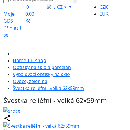
0
CZ
>
CZK
Moje
0,00
EUR
GDS
Kč
Přihlásit
se
Home | E-shop
Obtisky na sklo a porcelán
Vypalovací obtisky na sklo
Ovoce, zelenina
Švestka reliéfní - velká 62x59mm
Švestka reliéfní - velká 62x59mm