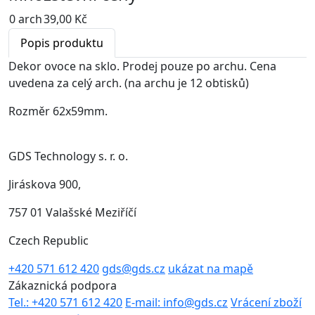
0 arch
39,00 Kč
Popis produktu
Dekor ovoce na sklo. Prodej pouze po archu. Cena
uvedena za celý arch. (na archu je 12 obtisků)
Rozměr 62x59mm.
GDS Technology s. r. o.
Jiráskova 900,
757 01 Valašské Meziříčí
Czech Republic
+420 571 612 420
gds@gds.cz
ukázat na mapě
Zákaznická podpora
Tel.: +420 571 612 420
E-mail: info@gds.cz
Vrácení zboží