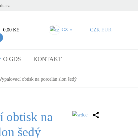
ds.cz
CZ
0,00 Kč
CZK
EUR
>
O GDS
KONTAKT
Vypalovací obtisk na porcelán slon šedý
 obtisk na
lon šedý