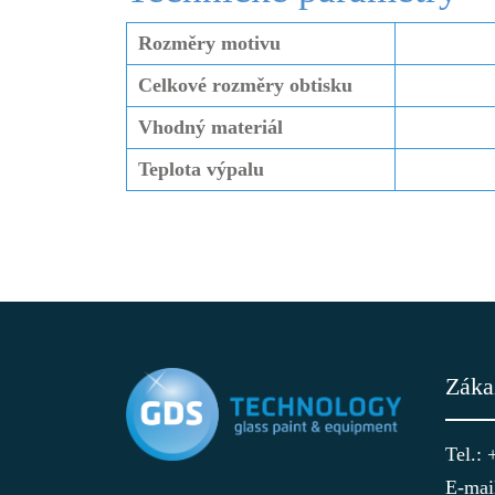
Rozměry motivu
Celkové rozměry obtisku
Vhodný materiál
Teplota výpalu
Záka
Tel.:
E-mai