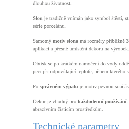
dlouhou životnost.
Slon
je tradičně vnímán jako symbol štěstí, s
série porcelánu.
Samotný
motiv slona
má rozměry přibližně
3
aplikaci a přesné umístění dekoru na výrobek
Obtisk se po krátkém namočení do vody odděl
peci při odpovídající teplotě, během kterého s
Po
správném výpalu
je motiv pevnou součás
Dekor je vhodný pro
každodenní používání
,
abrazivním čisticím prostředkům.
Technické parametry