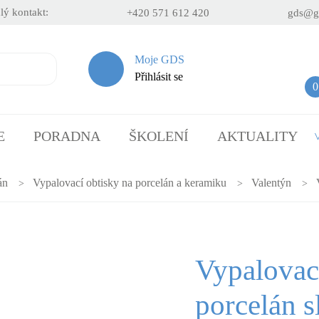
lý kontakt:
+420 571 612 420
gds@g
Moje GDS
Přihlásit se
0
E
PORADNA
ŠKOLENÍ
AKTUALITY
án
Vypalovací obtisky na porcelán a keramiku
Valentýn
Vypalovací
porcelán s