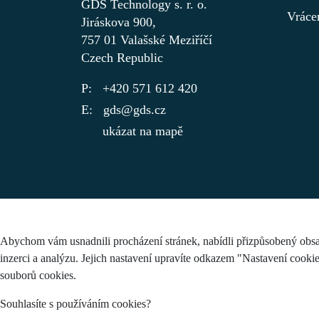
GDS Technology s. r. o.
Vráce
Jiráskova 900,
757 01 Valašské Meziříčí
Czech Republic
+420 571 612 420
gds@gds.cz
ukázat na mapě
Abychom vám usnadnili procházení stránek, nabídli přizpůsobený obsa
inzerci a analýzu. Jejich nastavení upravíte odkazem "Nastavení cooki
souborů cookies.
Souhlasíte s používáním cookies?