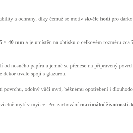
tability a ochrany, díky čemuž se motiv
skvěle hodí
pro dárkov
5 × 40 mm
a je umístěn na obtisku o celkovém rozměru cca
.
í od nosného papíru a jemně se přenese na připravený povrch
e dekor trvale spojí s glazurou.
tí povrchu, odolný vůči mytí, běžnému opotřebení i dlouhod
 včetně mytí v myčce. Pro zachování
maximální životnosti
do