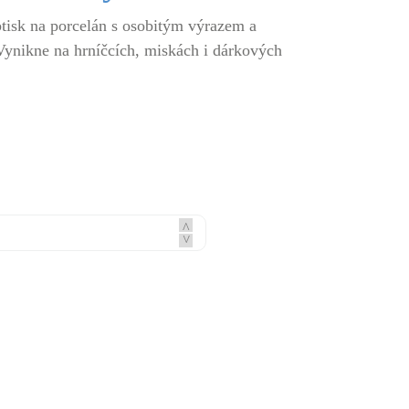
btisk na porcelán s osobitým výrazem a
ynikne na hrníčcích, miskách i dárkových
^
^