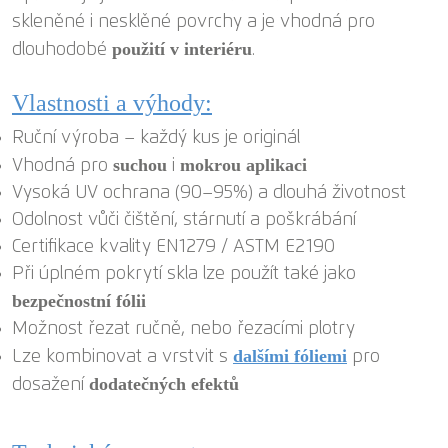
skleněné i nesklěné povrchy a je vhodná pro
použití v interiéru
dlouhodobé
.
Vlastnosti a výhody:
Ruční výroba – každý kus je originál
suchou
mokrou aplikaci
Vhodná pro
i
Vysoká UV ochrana (90–95%) a dlouhá životnost
Odolnost vůči čištění, stárnutí a poškrábání
Certifikace kvality EN1279 / ASTM E2190
Při úplném pokrytí skla lze použít také jako
bezpečnostní fólii
Možnost řezat ručně, nebo řezacími plotry
dalšími fóliemi
Lze kombinovat a vrstvit s
pro
dodatečných efektů
dosažení