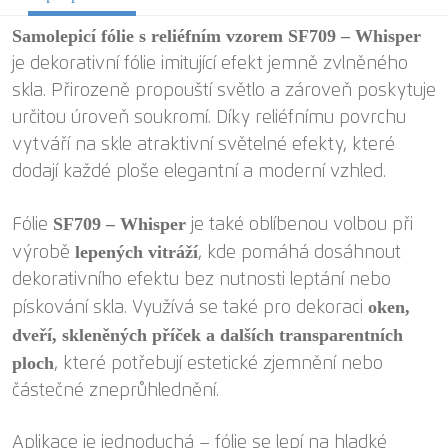
Samolepicí fólie s reliéfním vzorem SF709 – Whisper
je dekorativní fólie imitující efekt jemně zvlněného
skla. Přirozeně propouští světlo a zároveň poskytuje
určitou úroveň soukromí. Díky reliéfnímu povrchu
vytváří na skle atraktivní světelné efekty, které
dodají každé ploše elegantní a moderní vzhled.
SF709 – Whisper
Fólie
je také oblíbenou volbou při
lepených vitráží
výrobě
, kde pomáhá dosáhnout
dekorativního efektu bez nutnosti leptání nebo
oken,
pískování skla. Využívá se také pro dekoraci
dveří, skleněných příček a dalších transparentních
ploch
, které potřebují estetické zjemnění nebo
částečné zneprůhlednění.
Aplikace je jednoduchá – fólie se lepí na hladké