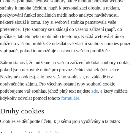
Cookies jsou malé textové soubory, které mohou používat webové
stránky k mnoha účelům, např. k personalizaci obsahu a reklam,
poskytování funkcí sociálních médií nebo analýze návštěvnosti,
některé slouží k tomu, aby si webová stránka pamatovala vaše
preference. Tyto soubory se ukládají do vašeho zařízení (např. do
počítače, tabletu nebo mobilního telefonu). Každá webová stránka
může do vašeho prohlížeče odesílat své vlastní soubory cookies pouze
v případě, pokud to umožňuje nastavení vašeho prohlížeče.
Zákon stanoví, že můžeme na vašem zařízení ukládat soubory cookie,
pokud jsou nezbytně nutné pro provoz těchto stránek (viz sekce
Nezbytné cookies), a to bez vašeho souhlasu, na základě tzv.
oprávněného zájmu. Pro všechny ostatní typy souborů cookie
potřebujeme váš souhlas, jehož plný text najdete
zde
, a který můžete
kdykoliv odvolat pomocí tohoto
formuláře
.
Druhy cookies
Cookies se dělí podle účelu, k jakému jsou využívány a ta takto: