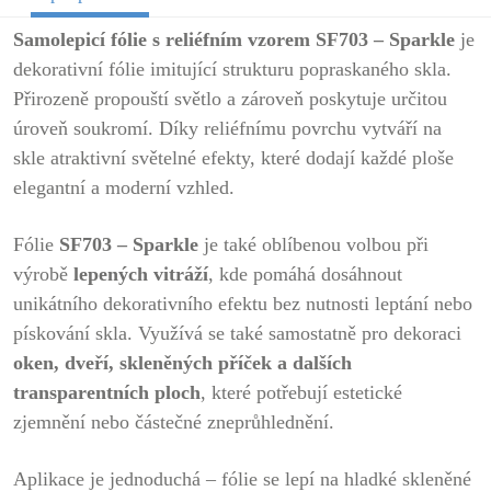
Samolepicí fólie s reliéfním vzorem SF703 – Sparkle
je
dekorativní fólie imitující strukturu popraskaného skla.
Přirozeně propouští světlo a zároveň poskytuje určitou
úroveň soukromí. Díky reliéfnímu povrchu vytváří na
skle atraktivní světelné efekty, které dodají každé ploše
elegantní a moderní vzhled.
Fólie
SF703 – Sparkle
je také oblíbenou volbou při
výrobě
lepených vitráží
, kde pomáhá dosáhnout
unikátního dekorativního efektu bez nutnosti leptání nebo
pískování skla. Využívá se také samostatně pro dekoraci
oken, dveří, skleněných příček a dalších
transparentních ploch
, které potřebují estetické
zjemnění nebo částečné zneprůhlednění.
Aplikace je jednoduchá – fólie se lepí na hladké skleněné