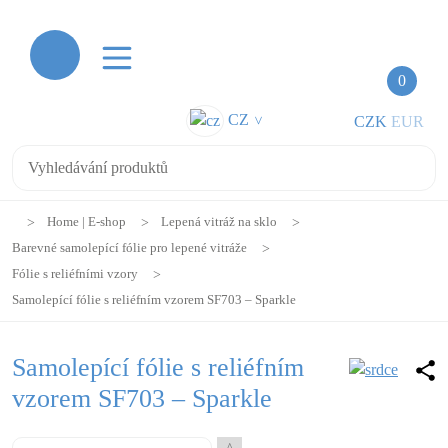
0
CZ
CZK
EUR
>
Home | E-shop
Lepená vitráž na sklo
Barevné samolepící fólie pro lepené vitráže
Fólie s reliéfními vzory
Samolepící fólie s reliéfním vzorem SF703 – Sparkle
Samolepící fólie s reliéfním
vzorem SF703 – Sparkle