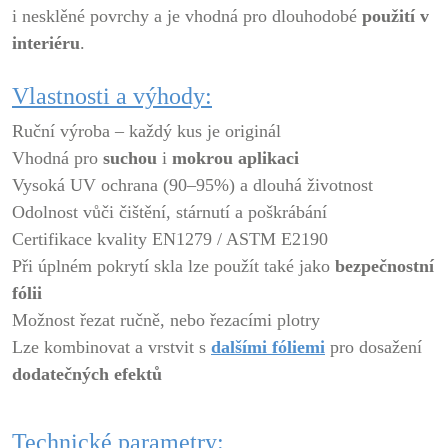
i nesklěné povrchy a je vhodná pro dlouhodobé
použití v
interiéru
.
Vlastnosti a výhody:
Ruční výroba – každý kus je originál
Vhodná pro
suchou
i
mokrou aplikaci
Vysoká UV ochrana (90–95%) a dlouhá životnost
Odolnost vůči čištění, stárnutí a poškrábání
Certifikace kvality EN1279 / ASTM E2190
Při úplném pokrytí skla lze použít také jako
bezpečnostní
fólii
Možnost řezat ručně, nebo řezacími plotry
Lze kombinovat a vrstvit s
dalšími fóliemi
pro dosažení
dodatečných efektů
Technické parametry: