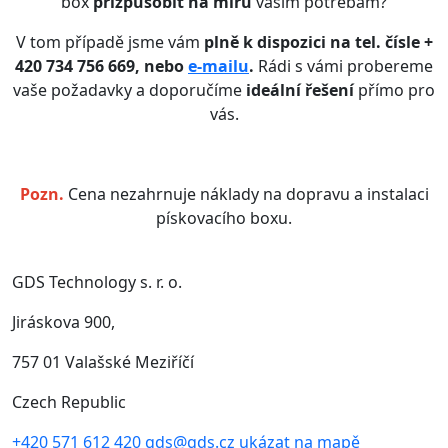
box
přizpůsobit
na míru
vašim potřebám?
V tom případě jsme vám
plně k dispozici na tel. čísle +
420 734 756 669, nebo
e-mailu
.
Rádi s vámi probereme
vaše požadavky a doporučíme
ideální řešení
přímo pro
vás.
Pozn.
Cena nezahrnuje náklady na dopravu a instalaci
pískovacího boxu.
GDS Technology s. r. o.
Jiráskova 900,
757 01 Valašské Meziříčí
Czech Republic
+420 571 612 420
gds@gds.cz
ukázat na mapě