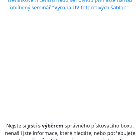
tréninkovém centru nebo se rovnou přihlaste na náš
oblíbený
seminář "Výroba UV fotocitlivých šablon"
.
Nejste si
jistí
s výběrem
správného pískovacího boxu,
nenašli jste informace, které hledáte, nebo potřebujete