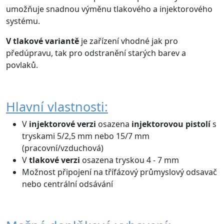
umožňuje snadnou výměnu tlakového a injektorového
systému.
V tlakové variantě
je zařízení vhodné jak pro
předúpravu, tak pro odstranění starých barev a
povlaků.
Hlavní vlastnosti:
V
injektorové verzi
osazena
injektorovou pistolí
s
tryskami 5/2,5 mm nebo 15/7 mm
(pracovní/vzduchová)
V
tlakové verzi
osazena tryskou 4 - 7 mm
Možnost připojení na třífázový průmyslový odsavač
nebo centrální odsávání