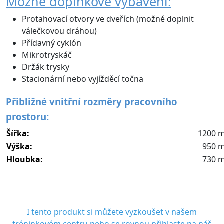
Možné doplňkové vybavení:
Protahovací otvory ve dveřích (možné doplnit
válečkovou dráhou)
Přídavný cyklón
Mikrotryskáč
Držák trysky
Stacionární nebo vyjížděcí točna
Přibližné vnitřní rozměry pracovního
prostoru:
Šířka:
1200 
Výška:
950 
Hloubka:
730 
I tento produkt si můžete vyzkoušet v našem