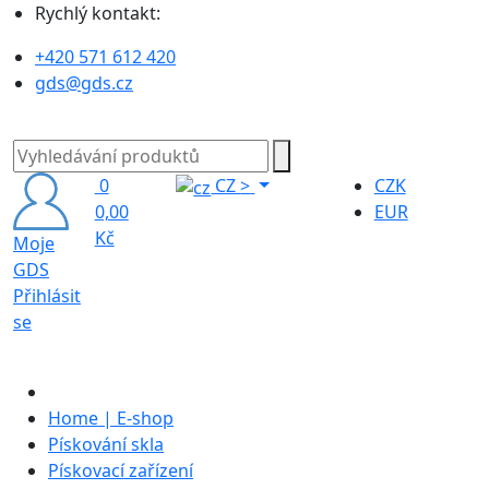
Rychlý kontakt:
+420 571 612 420
gds@gds.cz
0
CZ
>
CZK
0,00
EUR
Kč
Moje
GDS
Přihlásit
se
Home | E-shop
Pískování skla
Pískovací zařízení