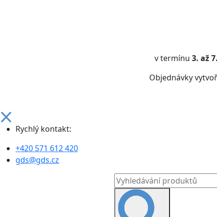
v termínu
3. až 
Objednávky vytvo
Rychlý kontakt:
+420 571 612 420
gds@gds.cz