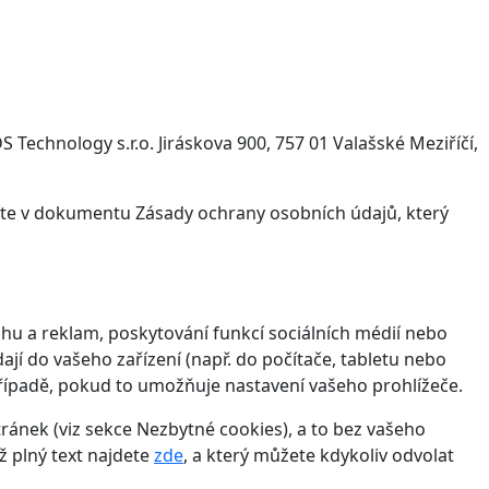
Technology s.r.o. Jiráskova 900, 757 01 Valašské Meziříčí,
víte v dokumentu Zásady ochrany osobních údajů, který
hu a reklam, poskytování funkcí sociálních médií nebo
jí do vašeho zařízení (např. do počítače, tabletu nebo
řípadě, pokud to umožňuje nastavení vašeho prohlížeče.
ánek (viz sekce Nezbytné cookies), a to bez vašeho
ž plný text najdete
zde
, a který můžete kdykoliv odvolat