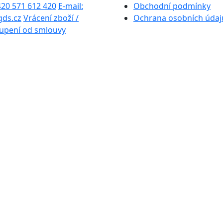
+420 571 612 420
E-mail:
Obchodní podmínky
gds.cz
Vrácení zboží /
Ochrana osobních údaj
upení od smlouvy