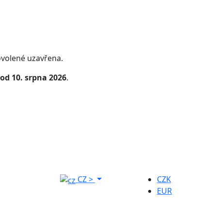
volené uzavřena.
od 10. srpna 2026
.
CZ
>
CZK
EUR