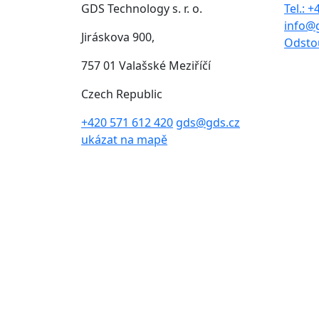
GDS Technology s. r. o.
Tel.: 
info@
Jiráskova 900,
Odsto
757 01 Valašské Meziříčí
Czech Republic
+420 571 612 420
gds@gds.cz
ukázat na mapě