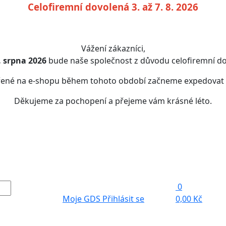
Celofiremní dovolená 3. až 7. 8. 2026
Vážení zákazníci,
7. srpna 2026
bude naše společnost z důvodu celofiremní do
řené na e-shopu během tohoto období začneme expedovat
Děkujeme za pochopení a přejeme vám krásné léto.
0
Moje GDS
Přihlásit se
0,00 Kč