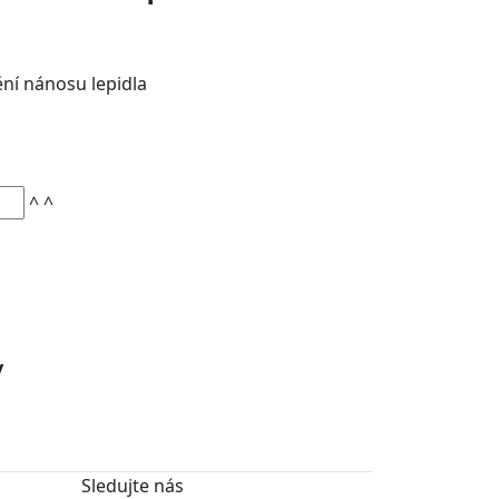
ní nánosu lepidla
^
^
y
Sledujte nás