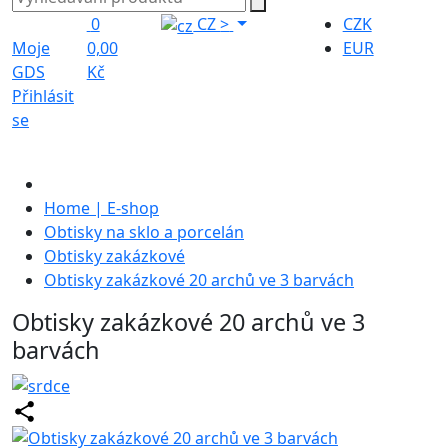
0
CZ
>
CZK
Moje
0,00
EUR
GDS
Kč
Přihlásit
se
Home | E-shop
Obtisky na sklo a porcelán
Obtisky zakázkové
Obtisky zakázkové 20 archů ve 3 barvách
Obtisky zakázkové 20 archů ve 3
barvách