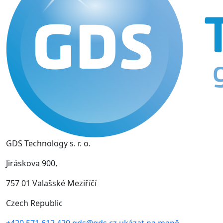
GDS Technology s. r. o.
Jiráskova 900,
757 01 Valašské Meziříčí
Czech Republic
+420 571 612 420
gds@gds.cz
ukázat na mapě