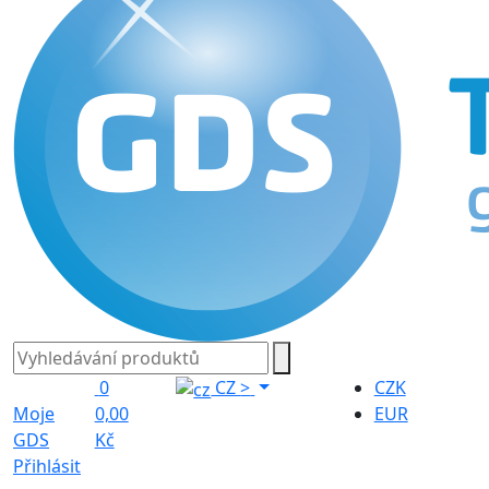
0
CZ
>
CZK
Moje
0,00
EUR
GDS
Kč
Přihlásit