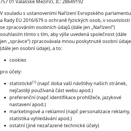
757 01 Valašské Meziříčí, IČ: 28649192
V souladu s ustanoveními Nařízení Evropského parlamentu
a Rady EU 2016/679 o ochraně fyzických osob, v souvislosti
se zpracováním osobních údajů (dále jen „Nařízení“)
souhlasím tímto s tím, aby výše uvedená společnost (dále
jen „správce“) zpracovávala mnou poskytnuté osobní údaje
(dále jen osobní údaje), a to:
cookies
pro účely:
(1)
statistické
(např. doba vaší návštěvy našich stránek,
nejčastěji používaná část webu apod.)
preferenční (např. identifikace prohlížeče, jazykové
nastavení apod.)
marketingové a reklamní (např. personalizace reklamy,
statistika vyhledávání apod.)
ostatní (jiné nezařazené technické účely)