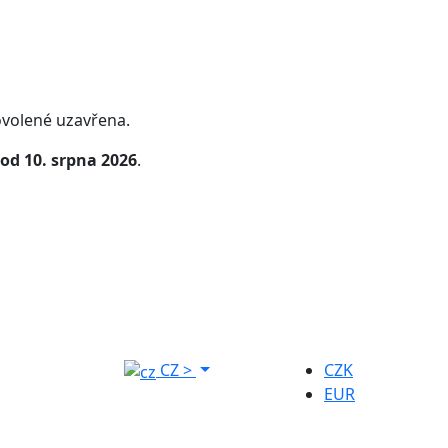
volené uzavřena.
od 10. srpna 2026
.
CZ
>
CZK
EUR