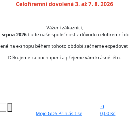
Celofiremní dovolená 3. až 7. 8. 2026
Vážení zákazníci,
7. srpna 2026
bude naše společnost z důvodu celofiremní do
řené na e-shopu během tohoto období začneme expedovat
Děkujeme za pochopení a přejeme vám krásné léto.
0
Moje GDS
Přihlásit se
0,00 Kč