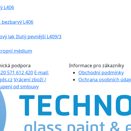
tý L406
k bezbarvý L406
ový lak žlutý pevnější L409/3
xotropní médium
nická podpora
Informace pro zákazníky
+420 571 612 420
E-mail:
Obchodní podmínky
gds.cz
Vrácení zboží /
Ochrana osobních údaj
upení od smlouvy