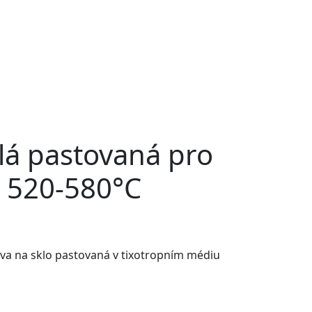
lá pastovaná pro
ů 520-580°C
rva na sklo pastovaná v tixotropním médiu