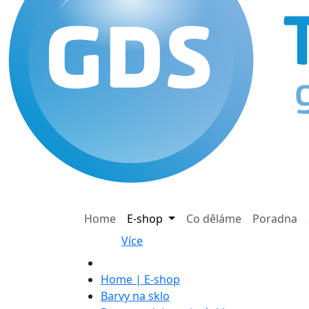
Home
E-shop
Co děláme
Poradna
Více
Home | E-shop
Barvy na sklo