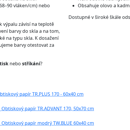
 (68–90 vláken/cm) nebo
Obsahuje olovo a kadm
Dostupné v široké škále ods
k výpalu závisí na teplotě
vení barvy do skla a na tom,
aké na typu skla. K dosažení
ujeme barvy otestovat za
tisk
nebo
stříkání
?
btiskový papír TR.PLUS 170 - 60x40 cm
Obtiskový papír TR.ADVANT 170, 50x70 cm
Obtiskový papír modrý TW.BLUE 60x40 cm