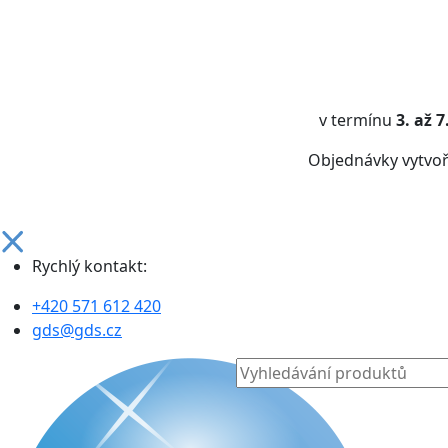
v termínu
3. až 
Objednávky vytvo
Rychlý kontakt:
+420 571 612 420
gds@gds.cz