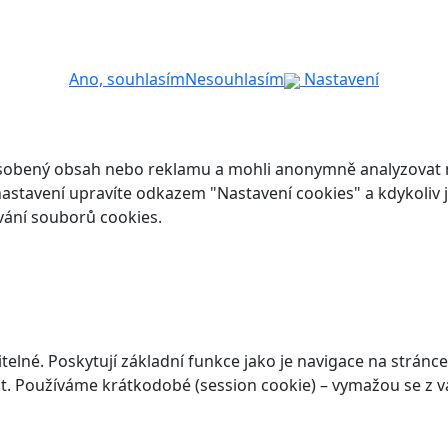
Ano, souhlasím
Nesouhlasím
Nastavení
ůsobený obsah nebo reklamu a mohli anonymně analyzovat n
ch nastavení upravíte odkazem "Nastavení cookies" a kdykoli
vání souborů cookies.
elné. Poskytují základní funkce jako je navigace na stránce
. Používáme krátkodobé (session cookie) – vymažou se z va