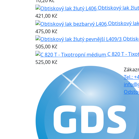
10,20 Kč
Obtiskový lak žlu
421,00 Kč
Obtiskový la
475,00 Kč
Obtisk
505,00 Kč
C 820 T - Ti
525,00 Kč
Zákaz
Tel.: 
info@
Odsto