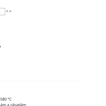
^
^
y
–580 °C
inám a zásadám