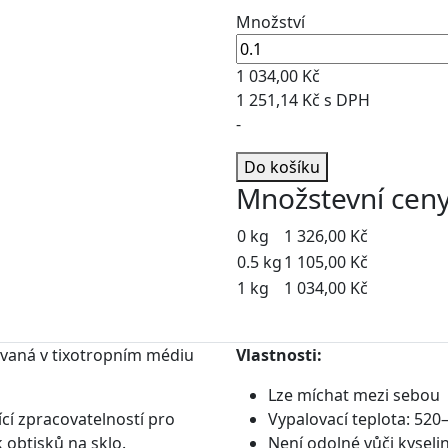
Množství
1 034,00 Kč
1 251,14 Kč s DPH
-
Do košíku
Množstevní cen
0 kg
1 326,00 Kč
0.5 kg
1 105,00 Kč
1 kg
1 034,00 Kč
ovaná v tixotropním médiu
Vlastnosti:
Lze míchat mezi sebou
ící zpracovatelností pro
Vypalovací teplota: 520
k obtisků na sklo.
Není odolné vůči kysel