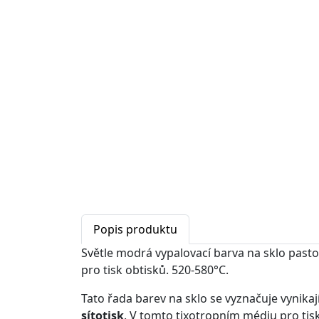
Popis produktu
Světle modrá vypalovací barva na sklo past
pro tisk obtisků. 520-580°C.
Tato řada barev na sklo se vyznačuje vynikaj
sítotisk
. V tomto tixotropním médiu pro tis