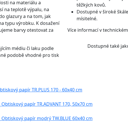
losti na materiálu a
těžkých kovů.
í na teplotě výpalu, na
Dostupné v široké škále
do glazury a na tom, jak
mísitelné.
 na typu výrobku. K dosažení
ujeme barvy otestovat za
Více informací v technickém 
Dostupné také jako
jícím médiu či laku podle
ané podobě vhodné pro tisk
btiskový papír TR.PLUS 170 - 60x40 cm
Obtiskový papír TR.ADVANT 170, 50x70 cm
Obtiskový papír modrý TW.BLUE 60x40 cm