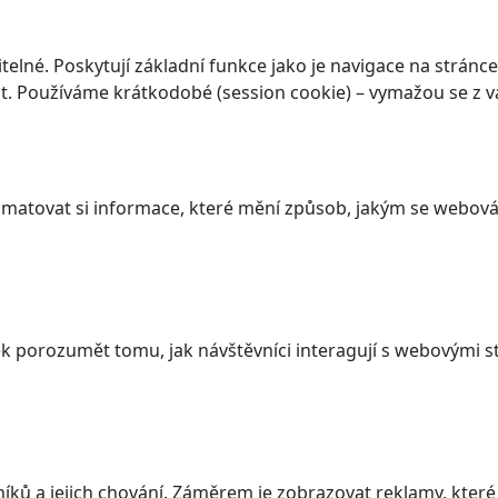
elné. Poskytují základní funkce jako je navigace na stránce
. Používáme krátkodobé (session cookie) – vymažou se z va
atovat si informace, které mění způsob, jakým se webová 
 porozumět tomu, jak návštěvníci interagují s webovými st
ků a jejich chování. Záměrem je zobrazovat reklamy, které j