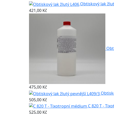
Obtiskový lak žlu
421,00 Kč
Obt
475,00 Kč
Obtisk
505,00 Kč
C 820 T - Ti
525,00 Kč