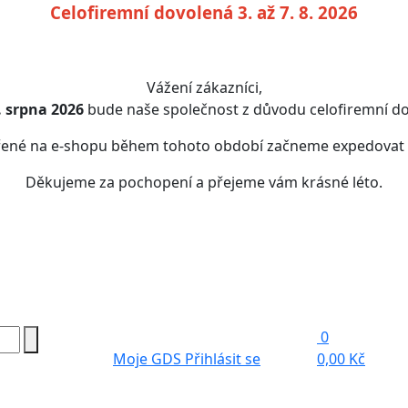
Celofiremní dovolená 3. až 7. 8. 2026
Vážení zákazníci,
7. srpna 2026
bude naše společnost z důvodu celofiremní do
řené na e-shopu během tohoto období začneme expedovat
Děkujeme za pochopení a přejeme vám krásné léto.
0
Moje GDS
Přihlásit se
0,00 Kč