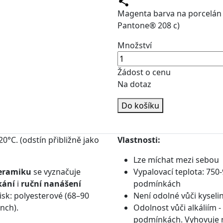
Magenta barva na porcelán v
Pantone® 208 c)
Množství
Žádost o cenu
Na dotaz
Do košíku
0°C. (odstín přibližně jako
Vlastnosti:
Lze míchat mezi sebou
eramiku
se vyznačuje
Vypalovací teplota: 750-
kání
i
ruční nanášení
podmínkách
isk: polyesterové (68–90
Není odolné vůči kysel
nch).
Odolnost vůči alkáliím 
podmínkách. Vyhovuje n