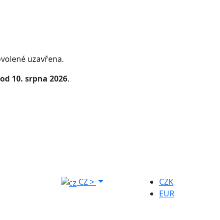
volené uzavřena.
od 10. srpna 2026
.
CZ
>
CZK
EUR