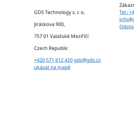
Zákaz
GDS Technology s. r. o.
Tel.: 
info@
Jiráskova 900,
Odsto
757 01 Valašské Meziříčí
Czech Republic
+420 571 612 420
gds@gds.cz
ukázat na mapě