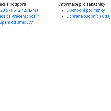
nická podpora
Informace pro zákazníky
+420 571 612 420
E-mail:
Obchodní podmínky
gds.cz
Vrácení zboží /
Ochrana osobních údaj
upení od smlouvy