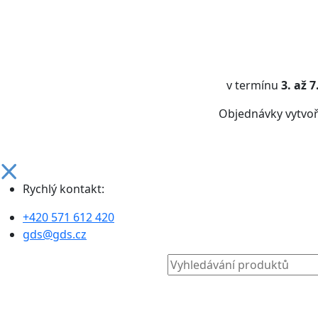
v termínu
3. až 
Objednávky vytvo
Rychlý kontakt:
+420 571 612 420
gds@gds.cz