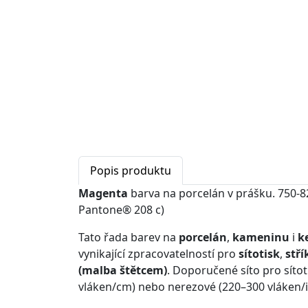
Popis produktu
Magenta
barva na porcelán v prášku. 750-82
Pantone® 208 c)
Tato řada barev na
porcelán
,
kameninu
i
k
vynikající zpracovatelností pro
sítotisk
,
stří
(malba štětcem)
. Doporučené síto pro sítot
vláken/cm) nebo nerezové (220–300 vláken/i