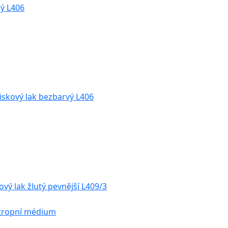
tý L406
iskový lak bezbarvý L406
ový lak žlutý pevnější L409/3
xotropní médium