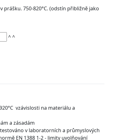
 prášku. 750-820°C. (odstín přibližně jako
^
^
920°C vzávislosti na materiálu a
inám a zásadám
- testováno v laboratorních a průmyslových
ormě EN 1388 1-2 - limity uvolňování