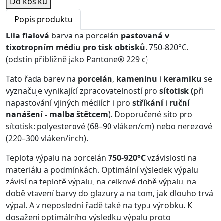
Do košíku
Popis produktu
Lila fialová
barva na porcelán
pastovaná v
tixotropním médiu pro tisk obtisků
. 750-820°C.
(odstín přibližně jako Pantone® 229 c)
Tato řada barev na
porcelán
,
kameninu
i
keramiku
se
vyznačuje vynikající zpracovatelností pro
sítotisk (
při
napastování vjiných médiích i pro
stříkání
i
ruční
nanášení - malba štětcem)
. Doporučené síto pro
sítotisk: polyesterové (68–90 vláken/cm) nebo nerezové
(220–300 vláken/inch).
Teplota výpalu na porcelán
750-920°C
vzávislosti na
materiálu a podmínkách. Optimální výsledek výpalu
závisí na teplotě výpalu, na celkové době výpalu, na
době vtavení barvy do glazury a na tom, jak dlouho trvá
výpal. A v neposlední řadě také na typu výrobku. K
dosažení optimálního výsledku výpalu proto