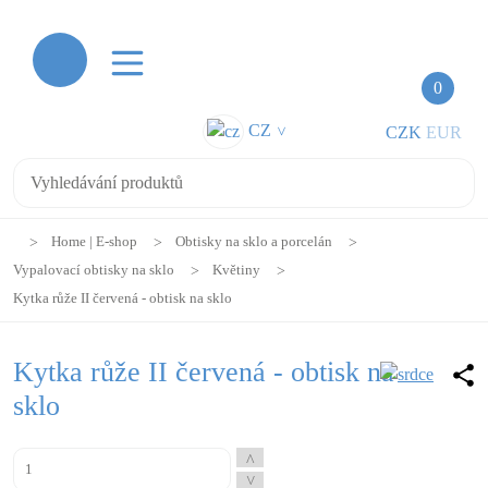
0
CZ
CZK
EUR
>
Home | E-shop
Obtisky na sklo a porcelán
Vypalovací obtisky na sklo
Květiny
Kytka růže II červená - obtisk na sklo
Kytka růže II červená - obtisk na
sklo
^
^