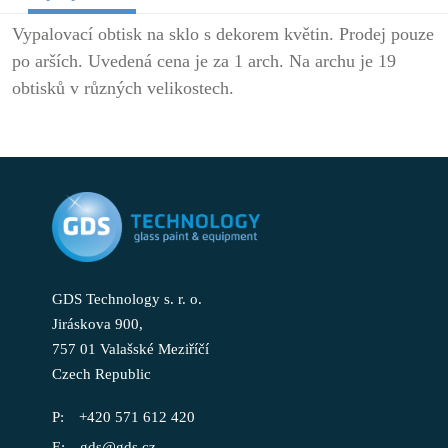
Vypalovací obtisk na sklo s dekorem květin. Prodej pouze
po arších. Uvedená cena je za 1 arch. Na archu je 19
obtisků v různých velikostech.
GDS Technology s. r. o.
Jiráskova 900,
757 01 Valašské Meziříčí
Czech Republic
+420 571 612 420
gds@gds.cz