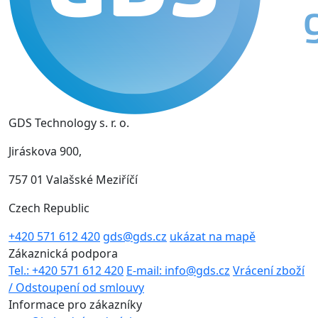
GDS Technology s. r. o.
Jiráskova 900,
757 01 Valašské Meziříčí
Czech Republic
+420 571 612 420
gds@gds.cz
ukázat na mapě
Zákaznická podpora
Tel.: +420 571 612 420
E-mail: info@gds.cz
Vrácení zboží
/ Odstoupení od smlouvy
Informace pro zákazníky