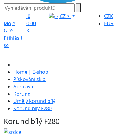
0
CZ
>
CZK
Moje
0,00
EUR
GDS
Kč
Přihlásit
se
Home | E-shop
Pískování skla
Abrazivo
Korund
Umělý korund bílý
Korund bílý F280
Korund bílý F280