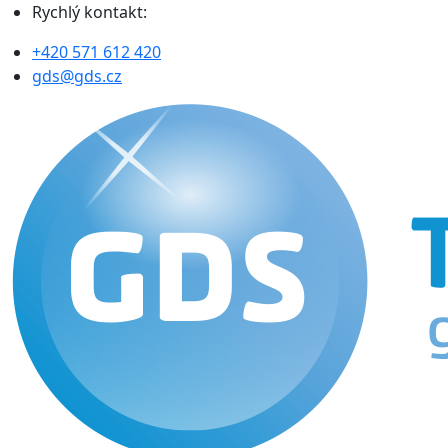
Rychlý kontakt:
+420 571 612 420
gds@gds.cz