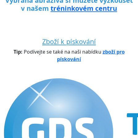
Vybraná abraziva si můžete vyzkoušet
v našem
tréninkovém centru
Zboží k pískování
Tip:
Podívejte se také na naši nabídku
zboží pro
pískování