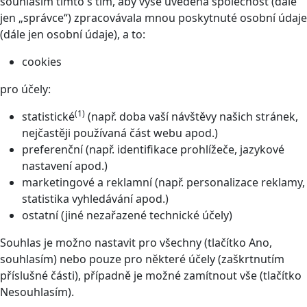
souhlasím tímto s tím, aby výše uvedená společnost (dále
jen „správce“) zpracovávala mnou poskytnuté osobní údaje
(dále jen osobní údaje), a to:
cookies
pro účely:
(1)
statistické
(např. doba vaší návštěvy našich stránek,
nejčastěji používaná část webu apod.)
preferenční (např. identifikace prohlížeče, jazykové
nastavení apod.)
marketingové a reklamní (např. personalizace reklamy,
statistika vyhledávání apod.)
ostatní (jiné nezařazené technické účely)
Souhlas je možno nastavit pro všechny (tlačítko Ano,
souhlasím) nebo pouze pro některé účely (zaškrtnutím
příslušné části), případně je možné zamítnout vše (tlačítko
Nesouhlasím).