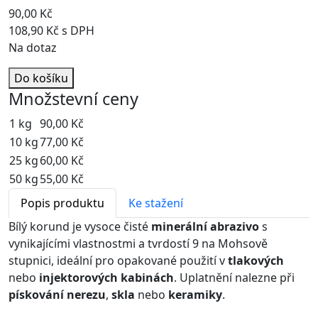
90,00 Kč
108,90 Kč s DPH
Na dotaz
Do košíku
Množstevní ceny
1 kg
90,00 Kč
10 kg
77,00 Kč
25 kg
60,00 Kč
50 kg
55,00 Kč
Popis produktu
Ke stažení
Bílý korund je vysoce čisté
minerální abrazivo
s
vynikajícími vlastnostmi a tvrdostí 9 na Mohsově
stupnici, ideální pro opakované použití v
tlakových
nebo
injektorových kabinách
. Uplatnění nalezne při
pískování nerezu
,
skla
nebo
keramiky
.