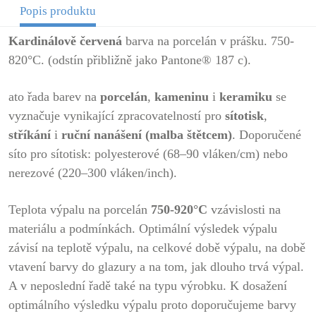
Popis produktu
Kardinálově červená
barva na porcelán v prášku. 750-
820°C. (odstín přibližně jako Pantone® 187 c).
ato řada barev na
porcelán
,
kameninu
i
keramiku
se
vyznačuje vynikající zpracovatelností pro
sítotisk
,
stříkání
i
ruční nanášení (malba štětcem)
. Doporučené
síto pro sítotisk: polyesterové (68–90 vláken/cm) nebo
nerezové (220–300 vláken/inch).
Teplota výpalu na porcelán
750-920°C
vzávislosti na
materiálu a podmínkách. Optimální výsledek výpalu
závisí na teplotě výpalu, na celkové době výpalu, na době
vtavení barvy do glazury a na tom, jak dlouho trvá výpal.
A v neposlední řadě také na typu výrobku. K dosažení
optimálního výsledku výpalu proto doporučujeme barvy