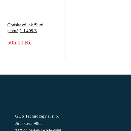
Obtiskový lak žlutý
pevnější L409/3
505,00 Kč
GDS Technology s. r. o.
Jiráskova 900,
757 01 Valašské Meziříčí