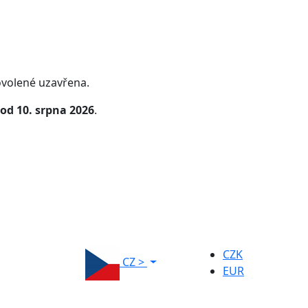
volené uzavřena.
od 10. srpna 2026
.
CZK
CZ
>
EUR