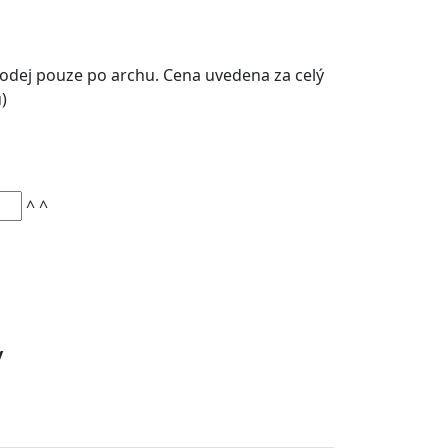
rodej pouze po archu. Cena uvedena za celý
)
^
^
y