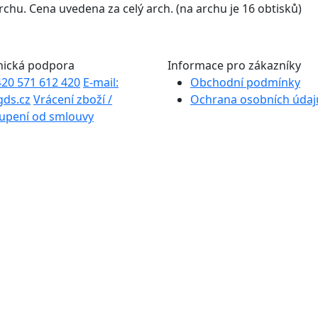
chu. Cena uvedena za celý arch. (na archu je 16 obtisků)
nická podpora
Informace pro zákazníky
+420 571 612 420
E-mail:
Obchodní podmínky
gds.cz
Vrácení zboží /
Ochrana osobních údaj
upení od smlouvy