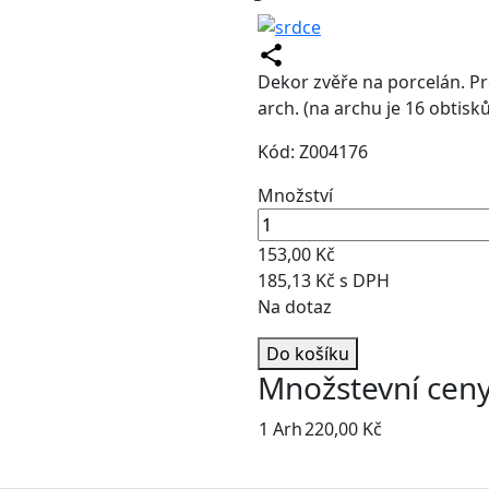
Dekor zvěře na porcelán. P
arch. (na archu je 16 obtisků
Kód: Z004176
Množství
153,00 Kč
185,13 Kč s DPH
Na dotaz
Do košíku
Množstevní cen
1 Arh
220,00 Kč