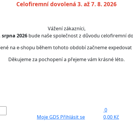
Celofiremní dovolená 3. až 7. 8. 2026
Vážení zákazníci,
7. srpna 2026
bude naše společnost z důvodu celofiremní do
řené na e-shopu během tohoto období začneme expedovat
Děkujeme za pochopení a přejeme vám krásné léto.
0
Moje GDS
Přihlásit se
0,00 Kč