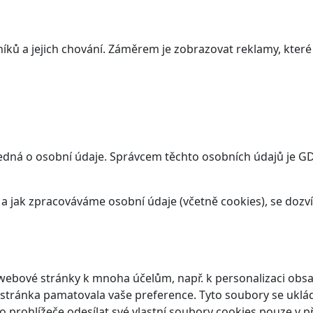
ků a jejich chování. Záměrem je zobrazovat reklamy, které j
dná o osobní údaje. Správcem těchto osobních údajů je GDS 
t a jak zpracováváme osobní údaje (včetně cookies), se doz
webové stránky k mnoha účelům, např. k personalizaci obsa
 stránka pamatovala vaše preference. Tyto soubory se ukláda
prohlížeče odesílat své vlastní soubory cookies pouze v p