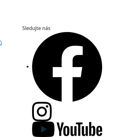
Sledujte nás
ů