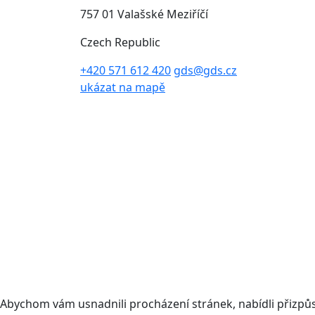
757 01 Valašské Meziříčí
Czech Republic
+420 571 612 420
gds@gds.cz
ukázat na mapě
Abychom vám usnadnili procházení stránek, nabídli přizp