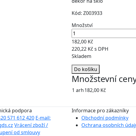
dekor na sklo
Kód: Z003933
Množství
182,00 Kč
220,22 Kč s DPH
Skladem
Do košíku
Množstevní cen
1 arh
182,00 Kč
nická podpora
Informace pro zákazníky
+420 571 612 420
E-mail:
Obchodní podmínky
gds.cz
Vrácení zboží /
Ochrana osobních údaj
upení od smlouvy