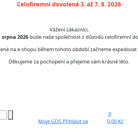
Celofiremní dovolená 3. až 7. 8. 2026
Vážení zákazníci,
7. srpna 2026
bude naše společnost z důvodu celofiremní do
řené na e-shopu během tohoto období začneme expedovat
Děkujeme za pochopení a přejeme vám krásné léto.
0
Moje GDS
Přihlásit se
0,00 Kč