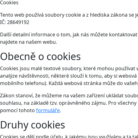
Cookies
Tento web používá soubory cookie a z hlediska zákona se je
IČ: 28649192
Další detailní informace o tom, jak nás můžete kontaktova
najdete na našem webu.
Obecně o cookies
Cookies jsou malé textové soubory, které mohou používat 
analýze návštěvnosti, některé slouží k tomu, aby si webová
mobilního telefonu). Každá webová stránka může do vašeho 
Zákon stanoví, že můžeme na vašem zařízení ukládat soubor
souhlasu, na základě tzv. oprávněného zájmu. Pro všechny 
pomocí tohoto
formuláře
.
Druhy cookies
Cookies se dělí podle účelu, k jakému jsou využívány a ta ta