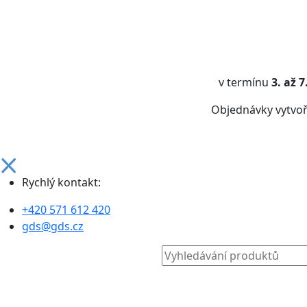
v termínu
3. až 
Objednávky vytvo
Rychlý kontakt:
+420 571 612 420
gds@gds.cz