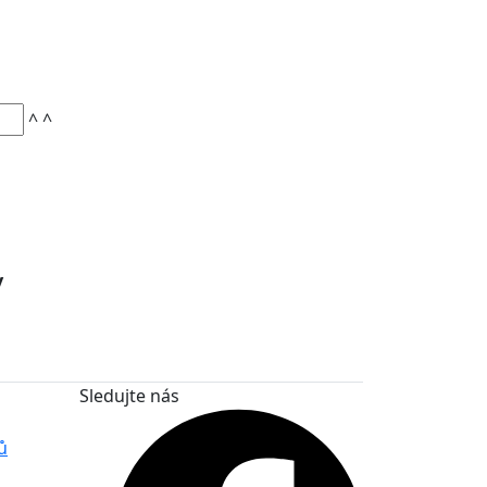
^
^
y
Sledujte nás
ů