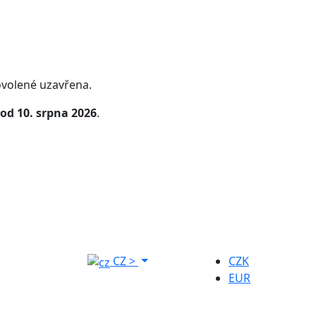
volené uzavřena.
od 10. srpna 2026
.
CZ
>
CZK
EUR