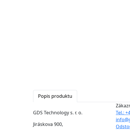
Popis produktu
Zákaz
GDS Technology s. r. o.
Tel.: 
info@
Jiráskova 900,
Odsto