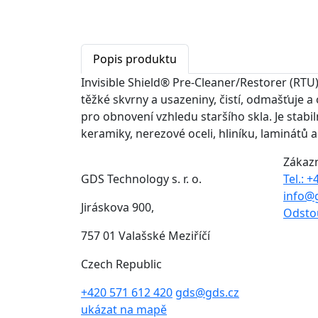
Popis produktu
Invisible Shield® Pre-Cleaner/Restorer (RTU)-
těžké skvrny a usazeniny, čistí, odmašťuje a
pro obnovení vzhledu staršího skla.
Je stabi
keramiky, nerezové oceli, hliníku, laminátů a
Zákaz
GDS Technology s. r. o.
Tel.: 
info@
Jiráskova 900,
Odsto
757 01 Valašské Meziříčí
Czech Republic
+420 571 612 420
gds@gds.cz
ukázat na mapě