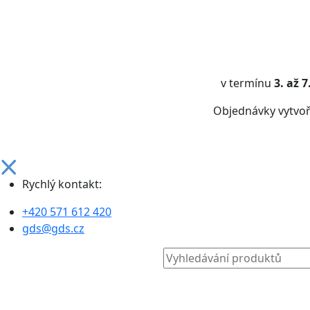
v termínu
3. až 
Objednávky vytvo
Rychlý kontakt:
+420 571 612 420
gds@gds.cz