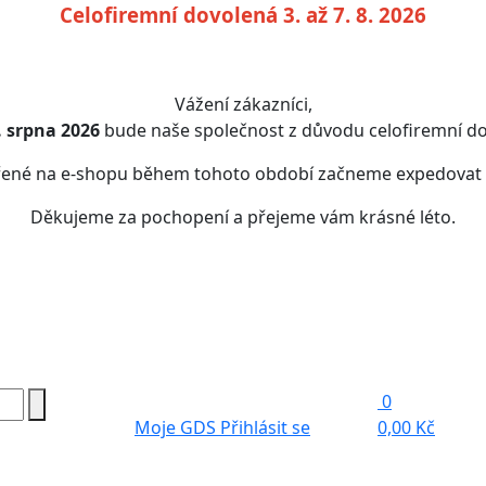
Celofiremní dovolená 3. až 7. 8. 2026
Vážení zákazníci,
7. srpna 2026
bude naše společnost z důvodu celofiremní do
řené na e-shopu během tohoto období začneme expedovat
Děkujeme za pochopení a přejeme vám krásné léto.
0
Moje GDS
Přihlásit se
0,00 Kč