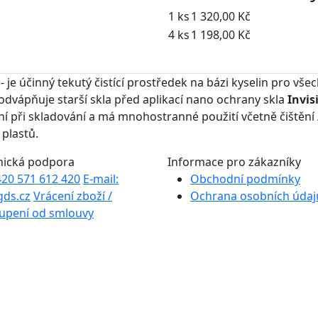
1 ks
1 320,00 Kč
4 ks
1 198,00 Kč
 je účinný tekutý čistící prostředek na bázi kyselin pro všec
 odvápňuje starší skla před aplikací nano ochrany skla
Invis
lní při skladování a má mnohostranné použití včetně čištění
 plastů.
nická podpora
Informace pro zákazníky
+420 571 612 420
E-mail:
Obchodní podmínky
gds.cz
Vrácení zboží /
Ochrana osobních údaj
upení od smlouvy