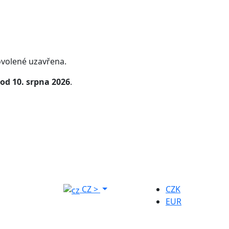
volené uzavřena.
od 10. srpna 2026
.
CZ
>
CZK
EUR