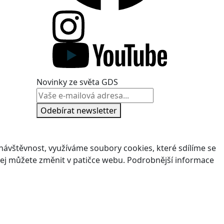
Novinky ze světa GDS
Odebírat newsletter
ávštěvnost, využíváme soubory cookies, které sdílíme se
v jej můžete změnit v patičce webu. Podrobnější informace