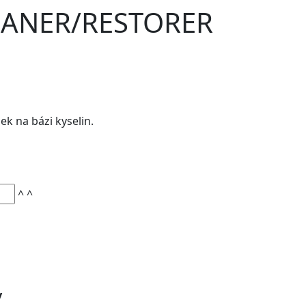
LEANER/RESTORER
ek na bázi kyselin.
^
^
y