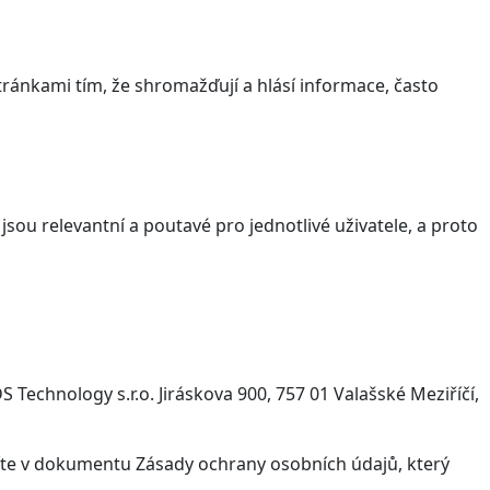
ránkami tím, že shromažďují a hlásí informace, často
sou relevantní a poutavé pro jednotlivé uživatele, a proto
Technology s.r.o. Jiráskova 900, 757 01 Valašské Meziříčí,
víte v dokumentu Zásady ochrany osobních údajů, který