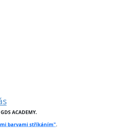
ás
u GDS ACADEMY.
ými barvami stříkáním"
.