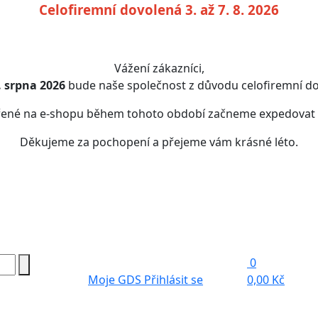
Celofiremní dovolená 3. až 7. 8. 2026
Vážení zákazníci,
7. srpna 2026
bude naše společnost z důvodu celofiremní do
řené na e-shopu během tohoto období začneme expedovat
Děkujeme za pochopení a přejeme vám krásné léto.
0
Moje GDS
Přihlásit se
0,00 Kč