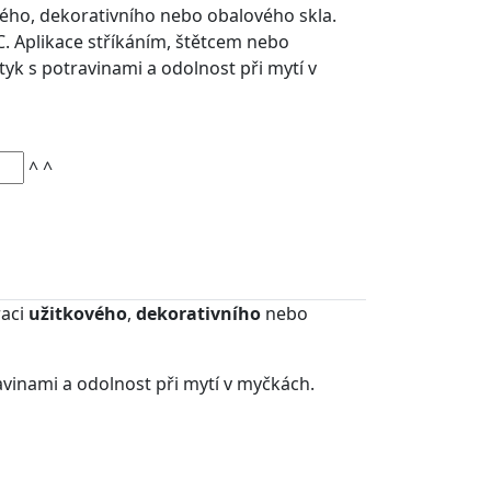
vého, dekorativního nebo obalového skla.
C. Aplikace stříkáním, štětcem nebo
styk s potravinami a odolnost při mytí v
^
^
raci
užitkového
,
dekorativního
nebo
ravinami a odolnost při mytí v myčkách.