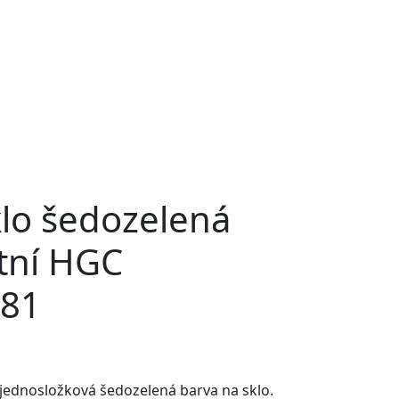
klo šedozelená
tní HGC
81
 jednosložková šedozelená barva na sklo.