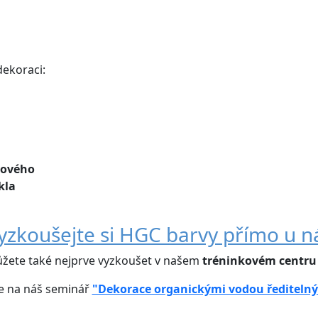
dekoraci:
lového
kla
yzkoušejte si HGC barvy přímo u n
ůžete také nejprve vyzkoušet v našem
tréninkovém centr
e na náš seminář
"Dekorace organickými vodou řediteln