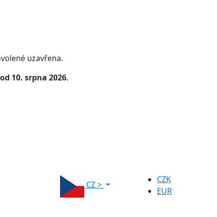
volené uzavřena.
od 10. srpna 2026
.
CZK
CZ
>
EUR