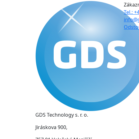
Zákaz
Tel.: 
info@
Odsto
GDS Technology s. r. o.
Jiráskova 900,