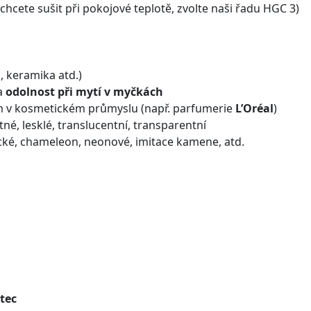
chcete sušit při pokojové teplotě, zvolte naši řadu HGC 3)
, keramika atd.)
a
odolnost při mytí v myčkách
m v kosmetickém průmyslu (např. parfumerie
L’Oréal
)
né, lesklé, translucentní, transparentní
cké, chameleon, neonové, imitace kamene, atd.
tec