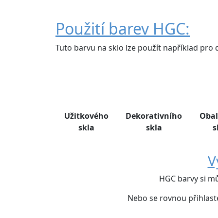
Použití barev HGC:
Tuto barvu na sklo lze použít například pro 
Užitkového
Dekorativního
Oba
skla
skla
s
V
HGC barvy si m
Nebo se rovnou přihlast