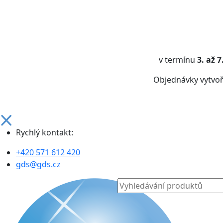
v termínu
3. až 
Objednávky vytvo
Rychlý kontakt:
+420 571 612 420
gds@gds.cz