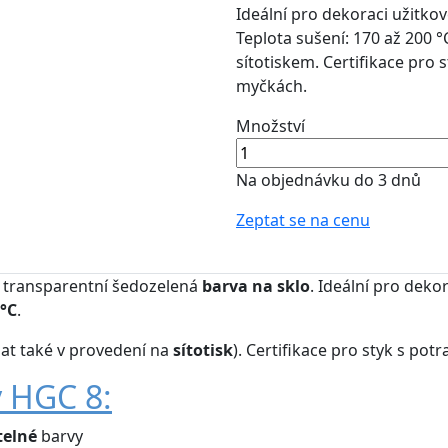
Ideální pro dekoraci užitko
Teplota sušení: 170 až 200 °
sítotiskem. Certifikace pro 
myčkách.
Množství
Na objednávku do 3 dnů
Zeptat se na cenu
transparentní šedozelená
barva na sklo
. Ideální pro deko
 °C
.
at také v provedení na
sítotisk
). Certifikace pro styk s pot
v HGC 8:
telné
barvy