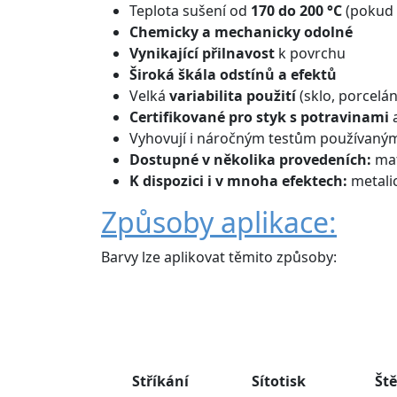
Teplota sušení od
170 do 200 °C
(pokud 
Chemicky a mechanicky odolné
Vynikající přilnavost
k povrchu
Široká škála odstínů
a efektů
Velká
variabilita použití
(sklo, porcelán
Certifikované
pro styk s potravinami
Vyhovují i náročným testům používaný
Dostupné v několika provedeních:
mat
K dispozici i v mnoha efektech:
metali
Způsoby aplikace:
Barvy lze aplikovat těmito způsoby:
Stříkání
Sítotisk
Ště