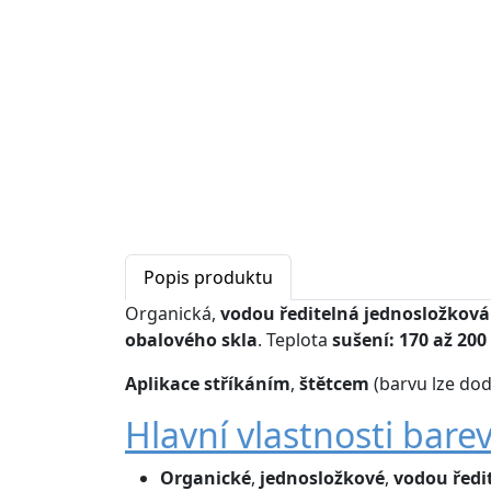
Popis produktu
Organická,
vodou ředitelná
jednosložková
obalového skla
. Teplota
sušení: 170 až 200
Aplikace
stříkáním
,
štětcem
(barvu lze dod
Hlavní vlastnosti bare
Organické
,
jednosložkové
,
vodou ředi