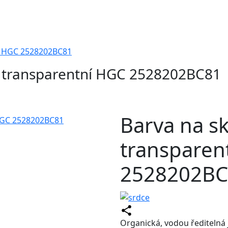
ní HGC 2528202BC81
á transparentní HGC 2528202BC81
Barva na s
transparen
2528202BC
Organická, vodou ředitelná