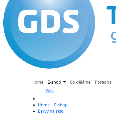
Home
E-shop
Co děláme
Poradna
Více
Home | E-shop
Barvy na sklo