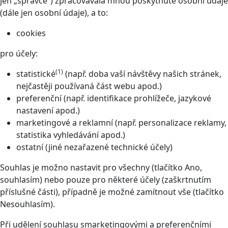
jen „správce“) zpracovávala mnou poskytnuté osobní údaje
(dále jen osobní údaje), a to:
cookies
pro účely:
(1)
statistické
(např. doba vaší návštěvy našich stránek,
nejčastěji používaná část webu apod.)
preferenční (např. identifikace prohlížeče, jazykové
nastavení apod.)
marketingové a reklamní (např. personalizace reklamy,
statistika vyhledávání apod.)
ostatní (jiné nezařazené technické účely)
Souhlas je možno nastavit pro všechny (tlačítko Ano,
souhlasím) nebo pouze pro některé účely (zaškrtnutím
příslušné části), případně je možné zamítnout vše (tlačítko
Nesouhlasím).
Při udělení souhlasu smarketingovými a preferenčními