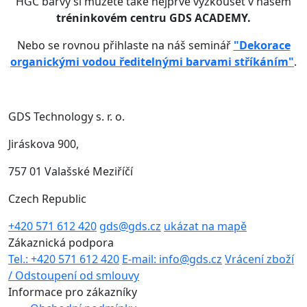
HGC barvy si můžete také nejprve vyzkoušet v našem
tréninkovém centru GDS ACADEMY.
Nebo se rovnou přihlaste na náš seminář
"Dekorace
organickými vodou ředitelnými barvami stříkáním"
.
GDS Technology s. r. o.
Jiráskova 900,
757 01 Valašské Meziříčí
Czech Republic
+420 571 612 420
gds@gds.cz
ukázat na mapě
Zákaznická podpora
Tel.: +420 571 612 420
E-mail: info@gds.cz
Vrácení zboží
/ Odstoupení od smlouvy
Informace pro zákazníky