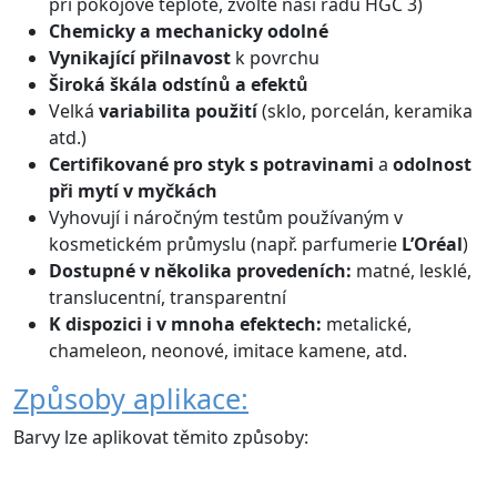
při pokojové teplotě, zvolte naši řadu HGC 3)
Chemicky a mechanicky odolné
Vynikající přilnavost
k povrchu
Široká škála odstínů
a efektů
Velká
variabilita použití
(sklo, porcelán, keramika
atd.)
Certifikované
pro styk s potravinami
a
odolnost
při mytí v myčkách
Vyhovují i náročným testům používaným v
kosmetickém průmyslu (např. parfumerie
L’Oréal
)
Dostupné v několika provedeních:
matné, lesklé,
translucentní, transparentní
K dispozici i v mnoha efektech:
metalické,
chameleon, neonové, imitace kamene, atd.
Způsoby aplikace:
Barvy lze aplikovat těmito způsoby: