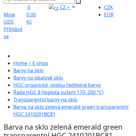
0
CZ
>
CZK
Moje
0,00
EUR
GDS
Kč
Přihlásit
se
Home | E-shop
Barvy na sklo
Barvy na obalové sklo
HGC organické, vodou ředitelné barvy
Řada HGC 8 (teplota sušení 170–200 °C)
Transparentní barvy na sklo
Barva na sklo zelená emerald green transparentní
HGC 2410201BC81
Barva na sklo zelená emerald green
transparentní HGC 2410201BC81