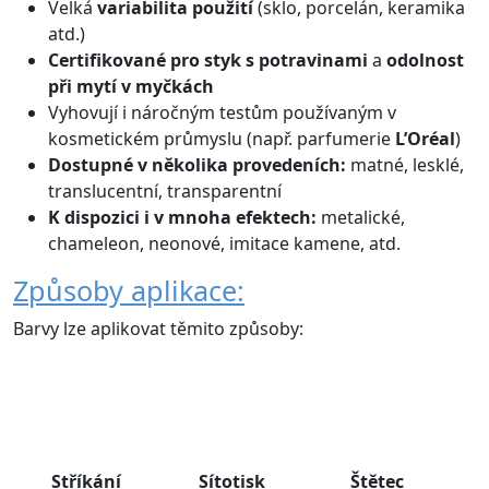
Velká
variabilita použití
(sklo, porcelán, keramika
atd.)
Certifikované
pro styk s potravinami
a
odolnost
při mytí v myčkách
Vyhovují i náročným testům používaným v
kosmetickém průmyslu (např. parfumerie
L’Oréal
)
Dostupné v několika provedeních:
matné, lesklé,
translucentní, transparentní
K dispozici i v mnoha efektech:
metalické,
chameleon, neonové, imitace kamene, atd.
Způsoby aplikace:
Barvy lze aplikovat těmito způsoby:
Stříkání
Sítotisk
Štětec