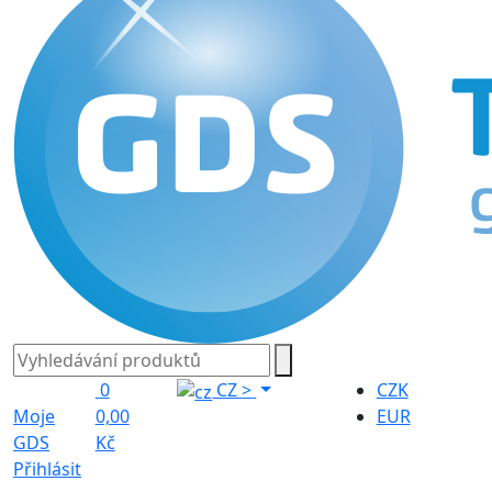
0
CZ
>
CZK
Moje
0,00
EUR
GDS
Kč
Přihlásit