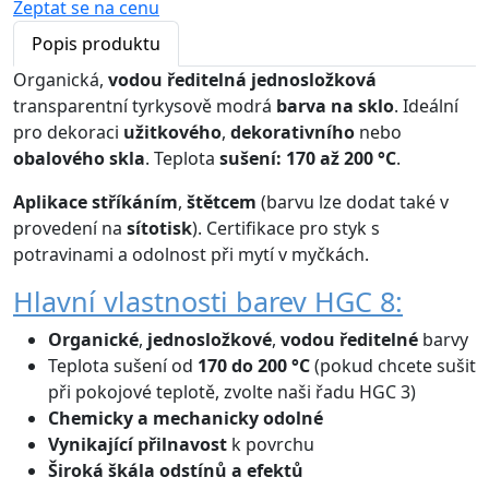
Zeptat se na cenu
Popis produktu
Organická,
vodou ředitelná
jednosložková
transparentní tyrkysově modrá
barva na sklo
. Ideální
pro dekoraci
užitkového
,
dekorativního
nebo
obalového skla
. Teplota
sušení: 170 až 200 °C
.
Aplikace
stříkáním
,
štětcem
(barvu lze dodat také v
provedení na
sítotisk
). Certifikace pro styk s
potravinami a odolnost při mytí v myčkách.
Hlavní vlastnosti barev HGC 8:
Organické
,
jednosložkové
,
vodou ředitelné
barvy
Teplota sušení od
170 do 200 °C
(pokud chcete sušit
při pokojové teplotě, zvolte naši řadu HGC 3)
Chemicky a mechanicky odolné
Vynikající přilnavost
k povrchu
Široká škála odstínů
a efektů