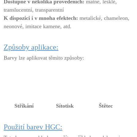
Dostupné v několika provedeních:
matné, lesklé,
translucentní, transparentní
K dispozici i v mnoha efektech:
metalické, chameleon,
neonové, imitace kamene, atd.
Způsoby aplikace:
Barvy lze aplikovat těmito způsoby:
Stříkání
Sítotisk
Štětec
Použití barev HGC: