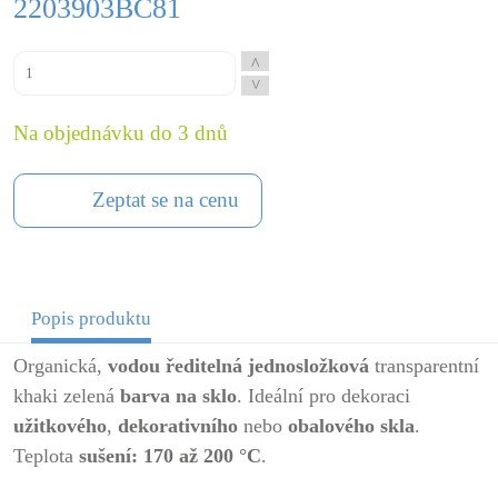
2203903BC81
^
^
Na objednávku do 3 dnů
Zeptat se na cenu
Popis produktu
Organická,
vodou ředitelná
jednosložková
transparentní
khaki zelená
barva na sklo
. Ideální pro dekoraci
užitkového
,
dekorativního
nebo
obalového skla
.
Teplota
sušení: 170 až 200 °C
.