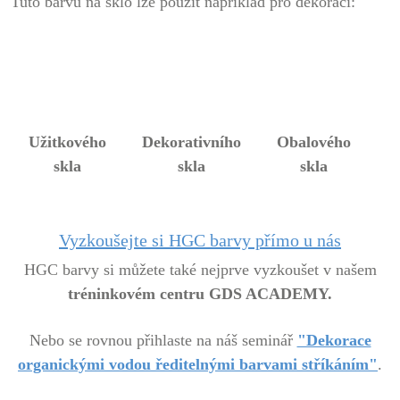
Tuto barvu na sklo lze použít například pro dekoraci:
Užitkového
Dekorativního
Obalového
skla
skla
skla
Vyzkoušejte si HGC barvy přímo u nás
HGC barvy si můžete také nejprve vyzkoušet v našem
tréninkovém centru GDS ACADEMY.
Nebo se rovnou přihlaste na náš seminář
"Dekorace
organickými vodou ředitelnými barvami stříkáním"
.