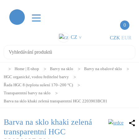
0
CZ
CZK
EUR
>
Home | E-shop
Barvy na sklo
Barvy na obalové sklo
HGC organické, vodou ředitelné barvy
Řada HGC 8 (teplota sušení 170–200 °C)
Transparentní barvy na sklo
Barva na sklo khaki zelená transparentní HGC 2203903BC81
Barva na sklo khaki zelená
transparentní HGC