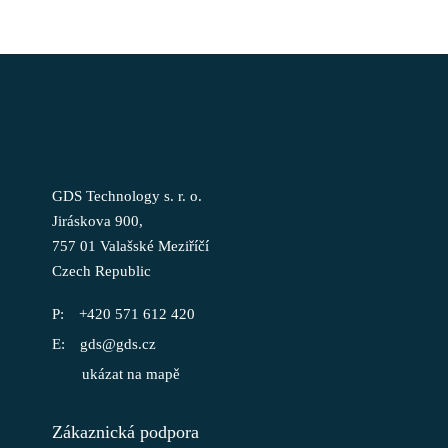
GDS Technology s. r. o.
Jiráskova 900,
757 01 Valašské Meziříčí
Czech Republic
+420 571 612 420
gds@gds.cz
ukázat na mapě
Zákaznická podpora