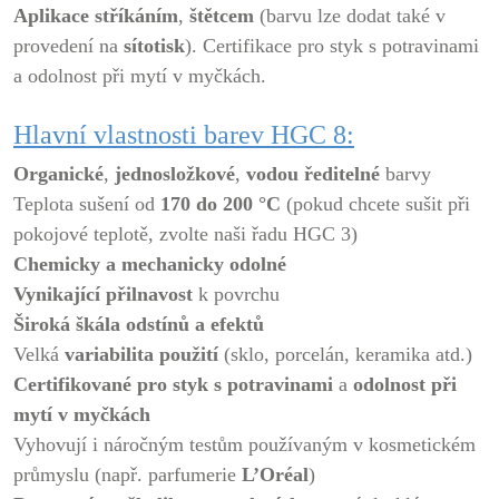
Aplikace
stříkáním
,
štětcem
(barvu lze dodat také v
provedení na
sítotisk
). Certifikace pro styk s potravinami
a odolnost při mytí v myčkách.
Hlavní vlastnosti barev HGC 8:
Organické
,
jednosložkové
,
vodou ředitelné
barvy
Teplota sušení od
170 do 200 °C
(pokud chcete sušit při
pokojové teplotě, zvolte naši řadu HGC 3)
Chemicky a mechanicky odolné
Vynikající přilnavost
k povrchu
Široká škála odstínů
a efektů
Velká
variabilita použití
(sklo, porcelán, keramika atd.)
Certifikované
pro styk s potravinami
a
odolnost při
mytí v myčkách
Vyhovují i náročným testům používaným v kosmetickém
průmyslu (např. parfumerie
L’Oréal
)