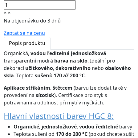
^
^
Na objednávku do 3 dnů
Zeptat se na cenu
Popis produktu
Organická,
vodou ředitelná
jednosložková
transparentní modrá
barva na sklo
. Ideální pro
dekoraci
užitkového
,
dekorativního
nebo
obalového
skla
. Teplota
sušení: 170 až 200 °C
.
Aplikace
stříkáním
,
štětcem
(barvu lze dodat také v
provedení na
sítotisk
). Certifikace pro styk s
potravinami a odolnost při mytí v myčkách.
Hlavní vlastnosti barev HGC 8:
Organické
,
jednosložkové
,
vodou ředitelné
barvy
Teplota sušení od
170 do 200 °C
(pokud chcete sušit