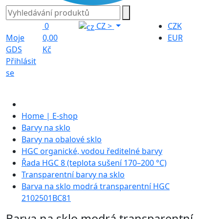
0
CZ
>
CZK
Moje
0,00
EUR
GDS
Kč
Přihlásit
se
Home | E-shop
Barvy na sklo
Barvy na obalové sklo
HGC organické, vodou ředitelné barvy
Řada HGC 8 (teplota sušení 170–200 °C)
Transparentní barvy na sklo
Barva na sklo modrá transparentní HGC
2102501BC81
Barva na sklo modrá transparentní