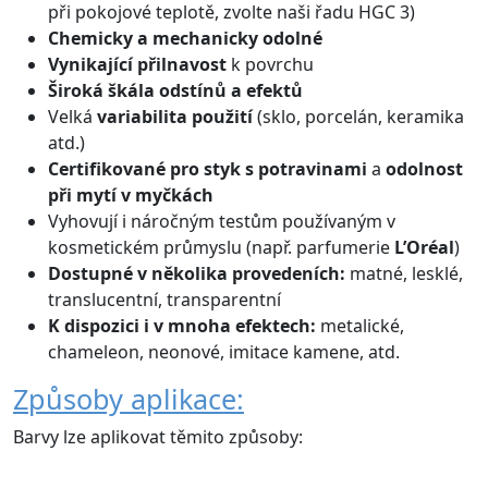
při pokojové teplotě, zvolte naši řadu HGC 3)
Chemicky a mechanicky odolné
Vynikající přilnavost
k povrchu
Široká škála odstínů
a efektů
Velká
variabilita použití
(sklo, porcelán, keramika
atd.)
Certifikované
pro styk s potravinami
a
odolnost
při mytí v myčkách
Vyhovují i náročným testům používaným v
kosmetickém průmyslu (např. parfumerie
L’Oréal
)
Dostupné v několika provedeních:
matné, lesklé,
translucentní, transparentní
K dispozici i v mnoha efektech:
metalické,
chameleon, neonové, imitace kamene, atd.
Způsoby aplikace:
Barvy lze aplikovat těmito způsoby: