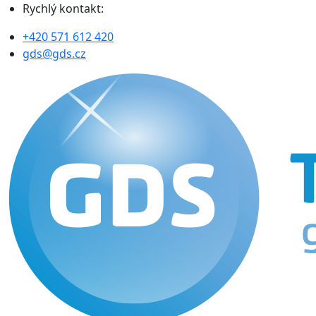
Rychlý kontakt:
+420 571 612 420
gds@gds.cz