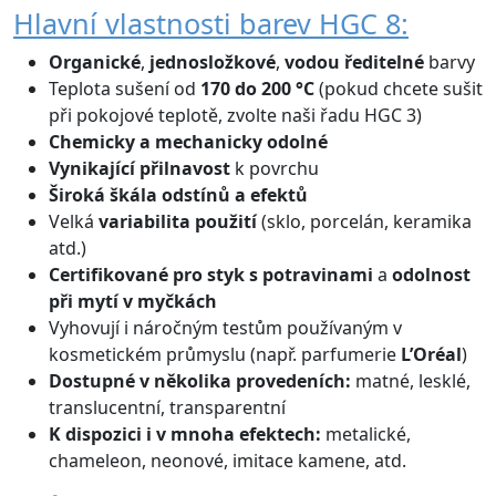
Hlavní vlastnosti barev HGC 8:
Organické
,
jednosložkové
,
vodou ředitelné
barvy
Teplota sušení od
170 do 200 °C
(pokud chcete sušit
při pokojové teplotě, zvolte naši řadu HGC 3)
Chemicky a mechanicky odolné
Vynikající přilnavost
k povrchu
Široká škála odstínů
a efektů
Velká
variabilita použití
(sklo, porcelán, keramika
atd.)
Certifikované
pro styk s potravinami
a
odolnost
při mytí v myčkách
Vyhovují i náročným testům používaným v
kosmetickém průmyslu (např. parfumerie
L’Oréal
)
Dostupné v několika provedeních:
matné, lesklé,
translucentní, transparentní
K dispozici i v mnoha efektech:
metalické,
chameleon, neonové, imitace kamene, atd.