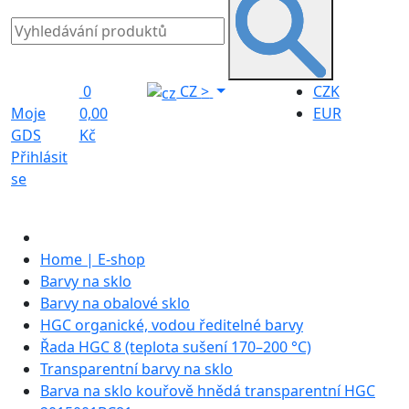
0
CZ
>
CZK
Moje
0,00
EUR
GDS
Kč
Přihlásit
se
Home | E-shop
Barvy na sklo
Barvy na obalové sklo
HGC organické, vodou ředitelné barvy
Řada HGC 8 (teplota sušení 170–200 °C)
Transparentní barvy na sklo
Barva na sklo kouřově hnědá transparentní HGC