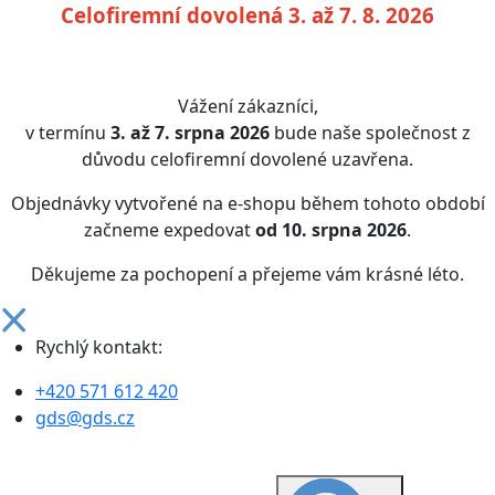
Celofiremní dovolená 3. až 7. 8. 2026
Vážení zákazníci,
v termínu
3. až 7. srpna 2026
bude naše společnost z
důvodu celofiremní dovolené uzavřena.
Objednávky vytvořené na e-shopu během tohoto období
začneme expedovat
od 10. srpna 2026
.
Děkujeme za pochopení a přejeme vám krásné léto.
Rychlý kontakt:
+420 571 612 420
gds@gds.cz