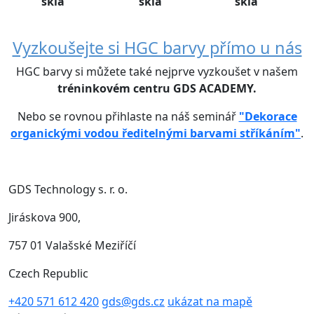
skla
skla
skla
Vyzkoušejte si HGC barvy přímo u nás
HGC barvy si můžete také nejprve vyzkoušet v našem
tréninkovém centru GDS ACADEMY.
Nebo se rovnou přihlaste na náš seminář
"Dekorace
organickými vodou ředitelnými barvami stříkáním"
.
GDS Technology s. r. o.
Jiráskova 900,
757 01 Valašské Meziříčí
Czech Republic
+420 571 612 420
gds@gds.cz
ukázat na mapě