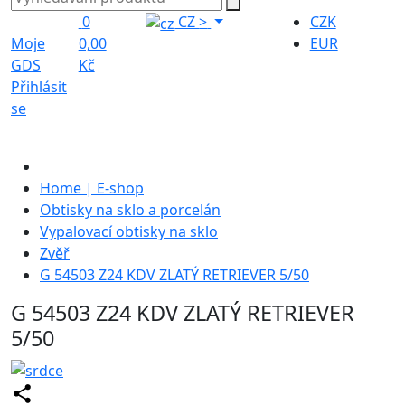
0
CZ
>
CZK
Moje
0,00
EUR
GDS
Kč
Přihlásit
se
Home | E-shop
Obtisky na sklo a porcelán
Vypalovací obtisky na sklo
Zvěř
G 54503 Z24 KDV ZLATÝ RETRIEVER 5/50
G 54503 Z24 KDV ZLATÝ RETRIEVER
5/50