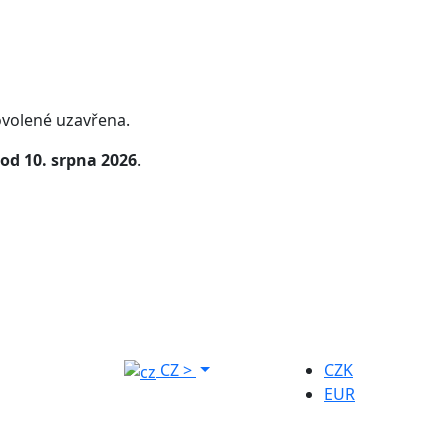
volené uzavřena.
od 10. srpna 2026
.
CZ
>
CZK
EUR