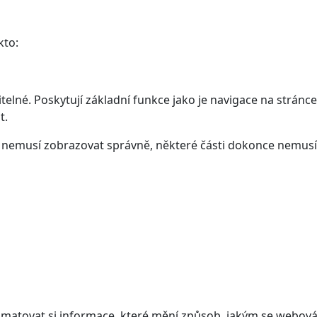
kto:
elné. Poskytují základní funkce jako je navigace na stránce
t.
ám nemusí zobrazovat správně, některé části dokonce nemusí
atovat si informace, které mění způsob, jakým se webová 