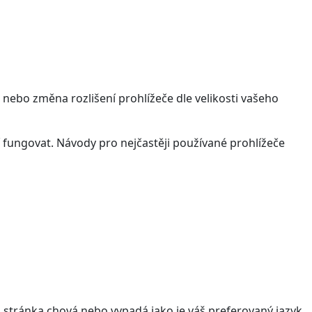
 nebo změna rozlišení prohlížeče dle velikosti vašeho
 fungovat. Návody pro nejčastěji používané prohlížeče
stránka chová nebo vypadá jako je váš preferovaný jazyk