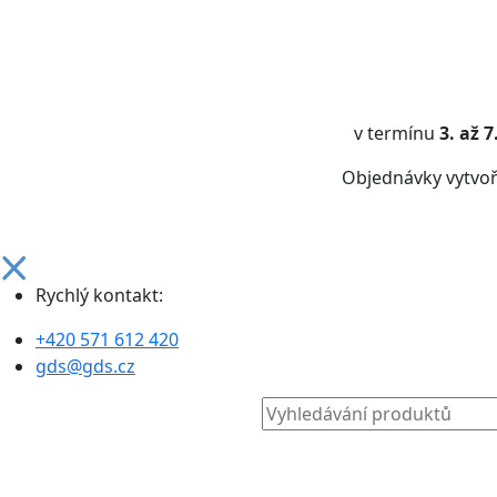
v termínu
3. až 
Objednávky vytvo
Rychlý kontakt:
+420 571 612 420
gds@gds.cz