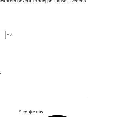
 dekorem boxera. Prodej po 1 kuse. Uvedená
^
^
y
Sledujte nás