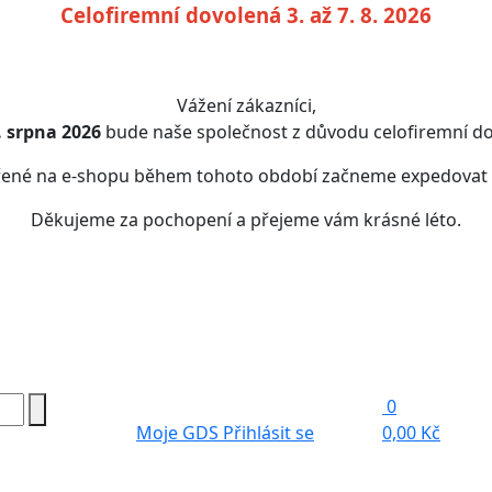
Celofiremní dovolená 3. až 7. 8. 2026
Vážení zákazníci,
7. srpna 2026
bude naše společnost z důvodu celofiremní do
řené na e-shopu během tohoto období začneme expedovat
Děkujeme za pochopení a přejeme vám krásné léto.
0
Moje GDS
Přihlásit se
0,00 Kč