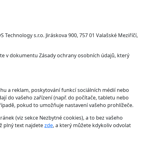
Technology s.r.o. Jiráskova 900, 757 01 Valašské Meziříčí,
víte v dokumentu Zásady ochrany osobních údajů, který
hu a reklam, poskytování funkcí sociálních médií nebo
jí do vašeho zařízení (např. do počítače, tabletu nebo
řípadě, pokud to umožňuje nastavení vašeho prohlížeče.
ánek (viz sekce Nezbytné cookies), a to bez vašeho
ž plný text najdete
zde
, a který můžete kdykoliv odvolat