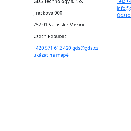
GDS Technology s. r. o.
Tel.: 
info@
Jiráskova 900,
Odsto
757 01 Valašské Meziříčí
Czech Republic
+420 571 612 420
gds@gds.cz
ukázat na mapě