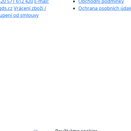
+420 571 612 420
E-mail:
Obchodní podmínky
gds.cz
Vrácení zboží /
Ochrana osobních údaj
upení od smlouvy