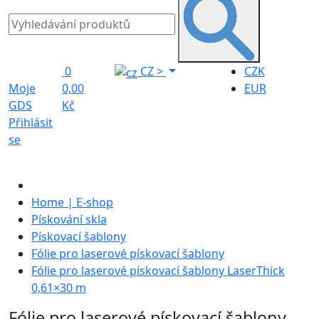
0
CZ
>
CZK
Moje
0,00
EUR
GDS
Kč
Přihlásit
se
Home | E-shop
Pískování skla
Pískovací šablony
Fólie pro laserové pískovací šablony
Fólie pro laserové pískovací šablony LaserThick
0,61×30 m
Fólie pro laserové pískovací šablony