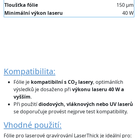
Tloušťka fólie
150 µm
Minimální výkon laseru
40 W
Kompatibilita:
Fólie je
kompatibilní s CO
lasery
, optimánlích
2
výsledků je dosaženo při
výkonu laseru 40 W a
vyšším
.
Při použití
diodových, vláknových nebo UV laserů
se doporučuje provést nejprve test kompatibility.
Vhodné použití:
Fólie pro laserové gravírování LaserThick je ideální pro: