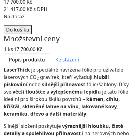
17 700,00 Kč
21 417,00 Kč s DPH
Na dotaz
Do košíku
Množstevní ceny
1 ks
17 700,00 Kč
Popis produktu
Ke stažení
LaserThick
je speciálně navržena fólie pro uživatele
laserových CO
gravírek, kteří vyžadují
hlubší
2
pískování
nebo
silnější přilnavost
fólie/šablony. Díky
své
větší tloušťce
a
vylepšenému lepidlu
je tato fólie
ideální pro širokou škálu povrchů –
kámen, cihlu,
křišťál, skleněné lahve na víno, lakované kovy,
keramiku, dřevo a další materiály
.
Silnější složení poskytuje
výraznější hloubku, čisté
detaily a spolehlivou přilnavost
i na nerovných nebo