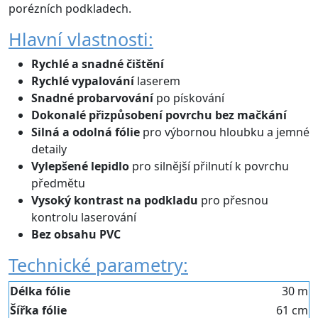
porézních podkladech.
Hlavní vlastnosti:
Rychlé a snadné čištění
Rychlé vypalování
laserem
Snadné probarvování
po pískování
Dokonalé přizpůsobení povrchu bez mačkání
Silná a odolná fólie
pro výbornou hloubku a jemné
detaily
Vylepšené lepidlo
pro silnější přilnutí k povrchu
předmětu
Vysoký kontrast na podkladu
pro přesnou
kontrolu laserování
Bez obsahu PVC
Technické parametry:
Délka fólie
30 m
Šířka fólie
61 cm