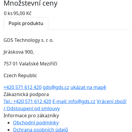
Množstevní ceny
0 ks
95,00 Kč
Popis produktu
GDS Technology s. r. o.
Jiráskova 900,
757 01 Valašské Meziříčí
Czech Republic
+420 571 612 420
gds@gds.cz
ukázat na mapě
Zákaznická podpora
Tel.: +420 571 612 420
E-mail: info@gds.cz
Vrácení zboží
/ Odstoupení od smlouvy
Informace pro zákazníky
Obchodní podmínky
Ochrana osobních údajů