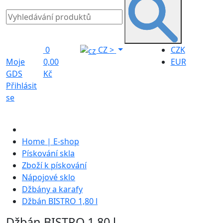
0
CZ
>
CZK
Moje
0,00
EUR
GDS
Kč
Přihlásit
se
Home | E-shop
Pískování skla
Zboží k pískování
Nápojové sklo
Džbány a karafy
Džbán BISTRO 1,80 l
Džbán BISTRO 1,80 l