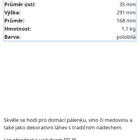
Průměr ústí:
35 mm
Výška:
291 mm
Průměr:
168 mm
Hmotnost:
1,1 kg
Barva:
polobílá
Skvěle se hodí pro domácí pálenku, víno či medovinu a
také jako dekorativní láhev s tradičním nádechem.
Lze objednat s uzávěrem PP 35.