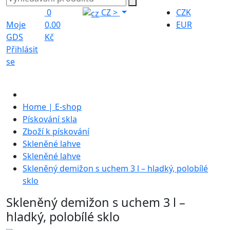
0
CZ
>
CZK
Moje
0,00
EUR
GDS
Kč
Přihlásit
se
Home | E-shop
Pískování skla
Zboží k pískování
Skleněné lahve
Skleněné lahve
Skleněný demižon s uchem 3 l – hladký, polobílé
sklo
Skleněný demižon s uchem 3 l –
hladký, polobílé sklo