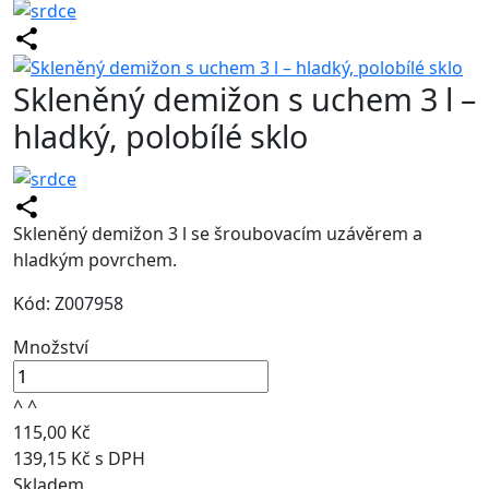
Skleněný demižon s uchem 3 l –
hladký, polobílé sklo
Skleněný demižon 3 l se šroubovacím uzávěrem a
hladkým povrchem.
Kód: Z007958
Množství
^
^
115,00 Kč
139,15 Kč s DPH
Skladem