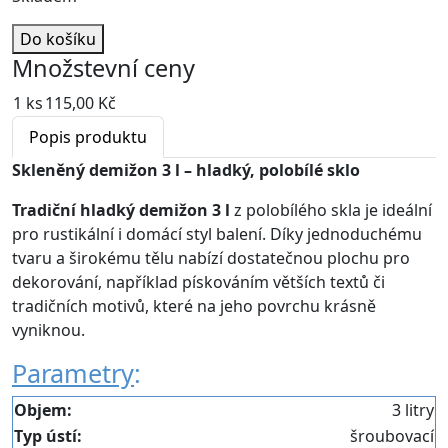
Do košíku
Množstevní ceny
1 ks
115,00 Kč
Popis produktu
Skleněný demižon 3 l – hladký, polobílé sklo
Tradiční hladký demižon 3 l
z polobílého skla je ideální
pro rustikální i domácí styl balení. Díky jednoduchému
tvaru a širokému tělu nabízí dostatečnou plochu pro
dekorování, například pískováním větších textů či
tradičních motivů, které na jeho povrchu krásně
vyniknou.
Parametry
:
Objem:
3 litry
Typ ústí:
šroubovací