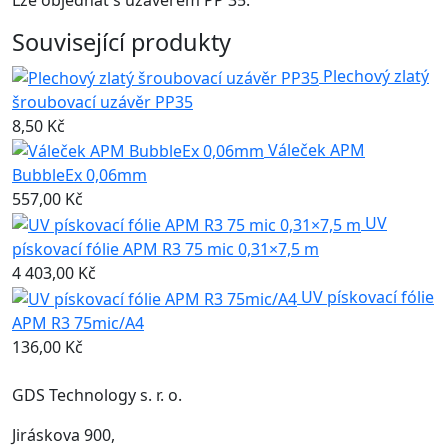
Související produkty
Plechový zlatý
šroubovací uzávěr PP35
8,50 Kč
Váleček APM
BubbleEx 0,06mm
557,00 Kč
UV
pískovací fólie APM R3 75 mic 0,31×7,5 m
4 403,00 Kč
UV pískovací fólie
APM R3 75mic/A4
136,00 Kč
GDS Technology s. r. o.
Jiráskova 900,