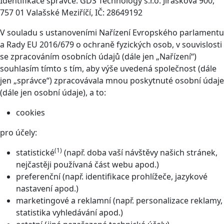
Identifikace správce: GDS Technology s.r.o. Jiráskova 900,
757 01 Valašské Meziříčí, IČ: 28649192
V souladu s ustanoveními Nařízení Evropského parlamentu
a Rady EU 2016/679 o ochraně fyzických osob, v souvislosti
se zpracováním osobních údajů (dále jen „Nařízení“)
souhlasím tímto s tím, aby výše uvedená společnost (dále
jen „správce“) zpracovávala mnou poskytnuté osobní údaje
(dále jen osobní údaje), a to:
cookies
pro účely:
(1)
statistické
(např. doba vaší návštěvy našich stránek,
nejčastěji používaná část webu apod.)
preferenční (např. identifikace prohlížeče, jazykové
nastavení apod.)
marketingové a reklamní (např. personalizace reklamy,
statistika vyhledávání apod.)