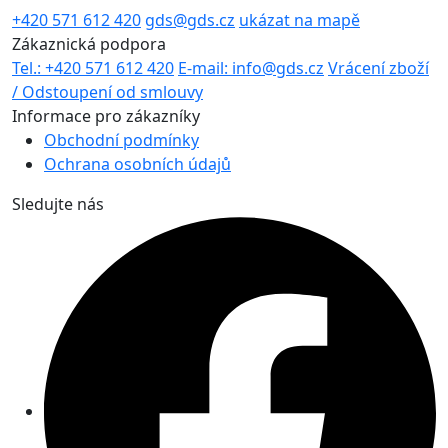
+420 571 612 420
gds@gds.cz
ukázat na mapě
Zákaznická podpora
Tel.: +420 571 612 420
E-mail: info@gds.cz
Vrácení zboží
/ Odstoupení od smlouvy
Informace pro zákazníky
Obchodní podmínky
Ochrana osobních údajů
Sledujte nás