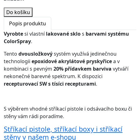
Do košíku
Popis produktu
Vyrobte
si vlastní
lakované sklo
s
barvami systému
ColorSpray
.
Tento
dvousložkový
systém využívá jedinečnou
technologii
epoxidové akrylátové pryskyřice
a v
kombinaci s pevným
20% přídavkem barviva
vytváří
nekonečné barevné spektrum. K dispozici
recepturovací SW s tísíci recepturami
.
S výběrem vhodné stříkací pistole i odsávacího boxu či
stěny vám rádi poradíme.
Stříkací pistole, stříkací boxy i stříkací
stěny v našem e-shopu