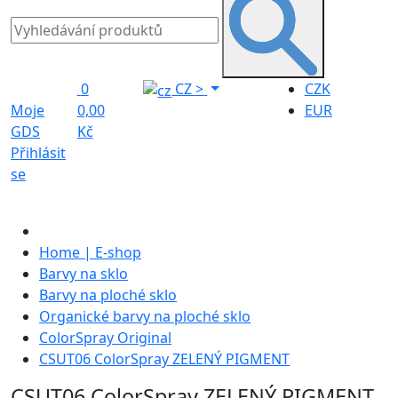
0
CZ
>
CZK
Moje
0,00
EUR
GDS
Kč
Přihlásit
se
Home | E-shop
Barvy na sklo
Barvy na ploché sklo
Organické barvy na ploché sklo
ColorSpray Original
CSUT06 ColorSpray ZELENÝ PIGMENT
CSUT06 ColorSpray ZELENÝ PIGMENT