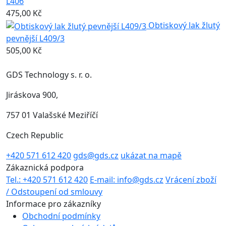
L406
475,00 Kč
Obtiskový lak žlutý
pevnější L409/3
505,00 Kč
GDS Technology s. r. o.
Jiráskova 900,
757 01 Valašské Meziříčí
Czech Republic
+420 571 612 420
gds@gds.cz
ukázat na mapě
Zákaznická podpora
Tel.: +420 571 612 420
E-mail: info@gds.cz
Vrácení zboží
/ Odstoupení od smlouvy
Informace pro zákazníky
Obchodní podmínky