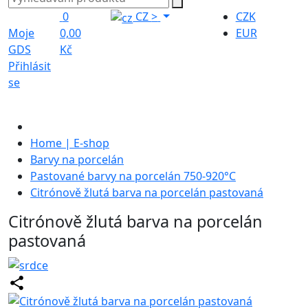
0
CZ
>
CZK
Moje
0,00
EUR
GDS
Kč
Přihlásit
se
Home | E-shop
Barvy na porcelán
Pastované barvy na porcelán 750-920°C
Citrónově žlutá barva na porcelán pastovaná
Citrónově žlutá barva na porcelán
pastovaná