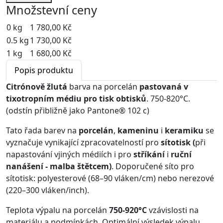
Množstevní ceny
0 kg
1 780,00 Kč
0.5 kg
1 730,00 Kč
1 kg
1 680,00 Kč
Popis produktu
Citrónově žlutá
barva na porcelán
pastovaná v
tixotropním médiu pro tisk obtisků
. 750-820°C.
(odstín přibližně jako Pantone® 102 c)
Tato řada barev na
porcelán
,
kameninu
i
keramiku
se
vyznačuje vynikající zpracovatelností pro
sítotisk (
při
napastování vjiných médiích i pro
stříkání
i
ruční
nanášení - malba štětcem)
. Doporučené síto pro
sítotisk: polyesterové (68–90 vláken/cm) nebo nerezové
(220–300 vláken/inch).
Teplota výpalu na porcelán
750-920°C
vzávislosti na
materiálu a podmínkách. Optimální výsledek výpalu