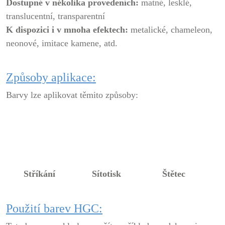
Dostupné v několika provedeních:
matné, lesklé,
translucentní, transparentní
K dispozici i v mnoha efektech:
metalické, chameleon,
neonové, imitace kamene, atd.
Způsoby aplikace:
Barvy lze aplikovat těmito způsoby:
Stříkání
Sítotisk
Štětec
Použití barev HGC: