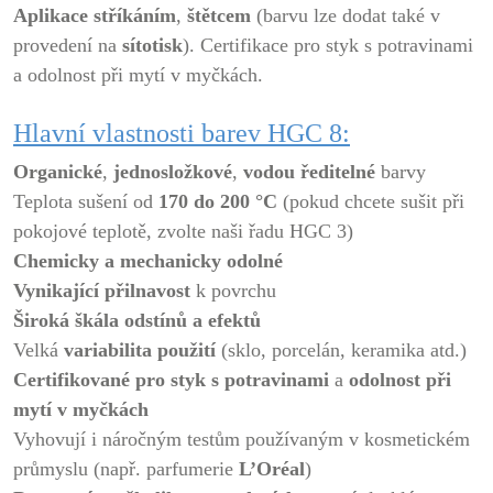
Aplikace
stříkáním
,
štětcem
(barvu lze dodat také v
provedení na
sítotisk
). Certifikace pro styk s potravinami
a odolnost při mytí v myčkách.
Hlavní vlastnosti barev HGC 8:
Organické
,
jednosložkové
,
vodou ředitelné
barvy
Teplota sušení od
170 do 200 °C
(pokud chcete sušit při
pokojové teplotě, zvolte naši řadu HGC 3)
Chemicky a mechanicky odolné
Vynikající přilnavost
k povrchu
Široká škála odstínů
a efektů
Velká
variabilita použití
(sklo, porcelán, keramika atd.)
Certifikované
pro styk s potravinami
a
odolnost při
mytí v myčkách
Vyhovují i náročným testům používaným v kosmetickém
průmyslu (např. parfumerie
L’Oréal
)