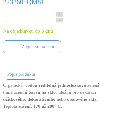
2232605QM81
^
^
Na objednávku do 3 dnů
Zeptat se na cenu
Popis produktu
Organická,
vodou ředitelná
jednosložková
zelená
translucentní
barva na sklo
. Ideální pro dekoraci
užitkového
,
dekorativního
nebo
obalového skla
.
Teplota
sušení: 170 až 200 °C
.