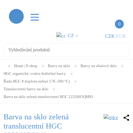
0
CZ
CZK
EUR
>
Home | E-shop
Barvy na sklo
Barvy na obalové sklo
HGC organické, vodou ředitelné barvy
Řada HGC 8 (teplota sušení 170–200 °C)
Translucentní barvy na sklo
Barva na sklo zelená translucentní HGC 2232605QM81
Barva na sklo zelená
translucentní HGC