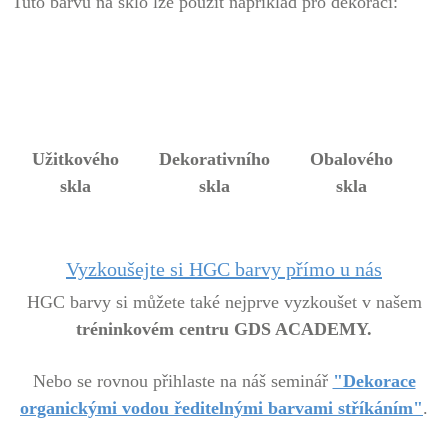
Tuto barvu na sklo lze použít například pro dekoraci:
Užitkového
Dekorativního
Obalového
skla
skla
skla
Vyzkoušejte si HGC barvy přímo u nás
HGC barvy si můžete také nejprve vyzkoušet v našem
tréninkovém centru GDS ACADEMY.
Nebo se rovnou přihlaste na náš seminář
"Dekorace
organickými vodou ředitelnými barvami stříkáním"
.